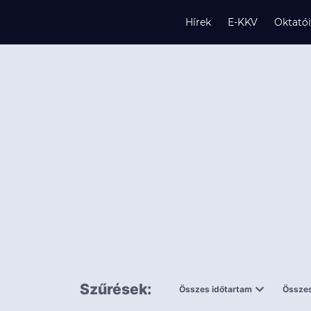
Hírek
E-KKV
Oktató
s
és
k
Szűrések:
Összes időtartam
Összes
0,5 napnál
ingy