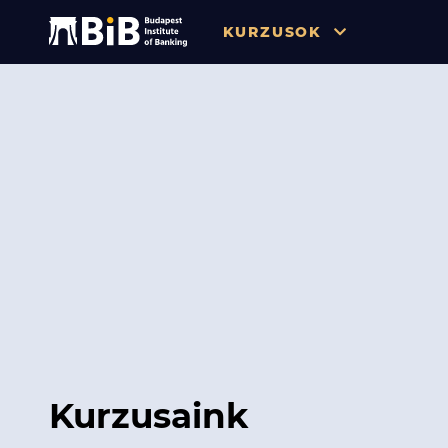
KURZUSOK
Összes
Pénzügy
Tőzsde / Tőkepiac / Befekteté
Soft skill
Menedzsment / Vállalatvezet
IT / Digitalizáció
Szabályozás / Megfelelés
Hatósági Képzések és Vizsgá
Kurzusaink
Hitelezés / Kockázatkezelés