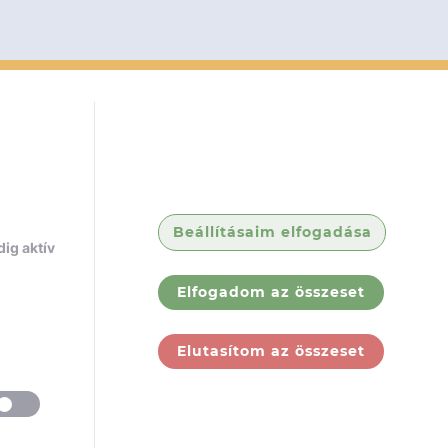
Beállításaim elfogadása
ig aktív
Elfogadom az összeset
Elutasítom az összeset
ólunk
Jogi