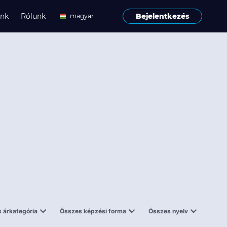
ink
Rólunk
Bejelentkezés
magyar
angol
 árkategória
Összes képzési forma
Összes nyelv
enes
Tantermi
angol