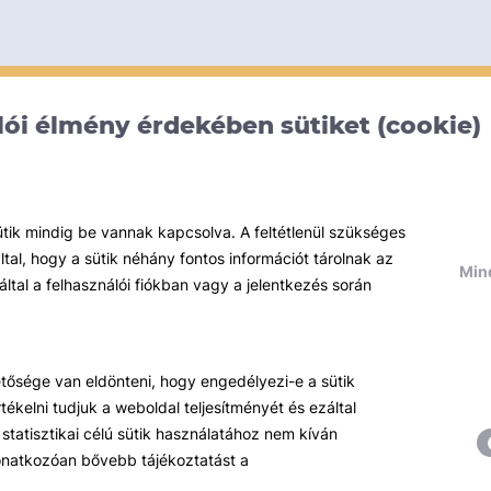
ói élmény érdekében sütiket (cookie)
ütik mindig be vannak kapcsolva. A feltétlenül szükséges
al, hogy a sütik néhány fontos információt tárolnak az
Mind
által a felhasználói fiókban vagy a jelentkezés során
hetősége van eldönteni, hogy engedélyezi-e a sütik
ékelni tudjuk a weboldal teljesítményét és ezáltal
statisztikai célú sütik használatához nem kíván
 vonatkozóan bővebb tájékoztatást a
Témáink
R