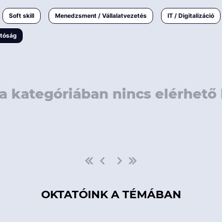
rövidebb
< 50 
Soft skill
Menedzsment / Vállalatvezetés
IT / Digitalizáció
1-3 napos
< 150
atóság
3 napnál
hosszabb
> 150
a kategóriában nincs elérhető 
OKTATÓINK A TÉMÁBAN