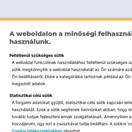
A weboldalon a minőségi felhasznál
használunk.
Feltétlenül szükséges sütik
A weboldal funkcióinak használatához feltétlenül szükséges s
sütik megkönnyítik a weboldal használatát az Ön számára azált
Ön beállításairól. Ebbe a kategóriába tartoznak például az Ön 
megadott adatok.
Statisztikai célú sütik
A forgalmi adatokat gyűjtő, statisztikai célú sütik kapcsán le
használatát. Ezek a sütik segítenek bennünket abban, hogy ért
tovább tudjuk fejleszteni annak szolgáltatásait. Amennyiben a 
hozzájárulni, úgy ezt a csúszkával tudja beállítani. A sütikre
Cookie tájékoztatónkban
olvashat