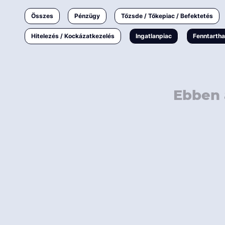
Ingatlanpiac
Összes
Pénzügy
Tőzsde / Tőkepiac / Befektetés
Fenntarthatóság
Hitelezés / Kockázatkezelés
Ingatlanpiac
Fenntarth
Ebben 