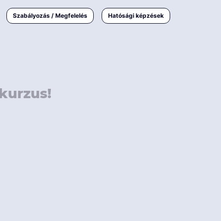
000 Ft
Online
magyar
Szabályozás / Megfelelés
Hatósági képzések
 000 Ft
Workshop
 000 Ft
E-learning
Vizsga / pótvizsga
kurzus!