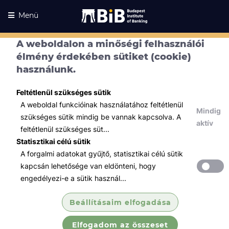
Menü
A weboldalon a minőségi felhasználói
élmény érdekében sütiket (cookie)
használunk.
Feltétlenül szükséges sütik
A weboldal funkcióinak használatához feltétlenül
Mindig
szükséges sütik mindig be vannak kapcsolva. A
aktív
feltétlenül szükséges süt...
Statisztikai célú sütik
A forgalmi adatokat gyűjtő, statisztikai célú sütik
Kurzusaink
Kurzusaink
kapcsán lehetősége van eldönteni, hogy
engedélyezi-e a sütik használ...
Minden témában
Beállításaim elfogadása
Összes
Elfogadom az összeset