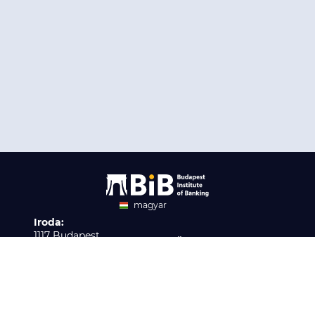
magyar
Iroda:
angol
1117 Budapest,
Ügyfélszolgálat:
Infopark stny. 1. I épület,
H-P 9:00 - 16:00
Nyilvántartási szám:
3. emelet 317. iroda
B/2020/001621
Elérhetőség:
info@bib-edu.hu