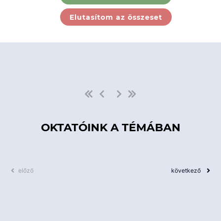
Ebben a kategóriában nincs
Elutasítom az összeset
elérhető kurzus!
OKTATÓINK A TÉMÁBAN
előző
következő