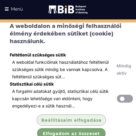
Menü
A weboldalon a minőségi felhasználói
élmény érdekében sütiket (cookie)
használunk.
Feltétlenül szükséges sütik
A weboldal funkcióinak használatához feltétlenül
Mindig
szükséges sütik mindig be vannak kapcsolva. A
aktív
feltétlenül szükséges süt...
Statisztikai célú sütik
A forgalmi adatokat gyűjtő, statisztikai célú sütik
Kurzusaink
Kurzusaink
kapcsán lehetősége van eldönteni, hogy
engedélyezi-e a sütik használ...
Minden témában
Beállításaim elfogadása
Összes
Elfogadom az összeset