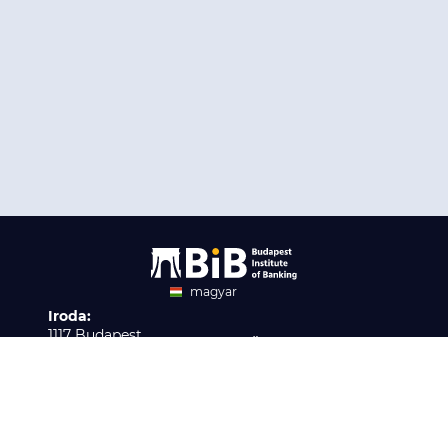
magyar
Iroda:
angol
1117 Budapest,
Ügyfélszolgálat:
Infopark stny. 1. I épület,
H-P 9:00 - 16:00
Nyilvántartási szám:
3. emelet 317. iroda
B/2020/001621
Elérhetőség:
info@bib-edu.hu