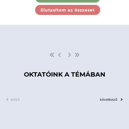
Ebben a kategóriában nincs
Elutasítom az összeset
elérhető kurzus!
OKTATÓINK A TÉMÁBAN
előző
következő