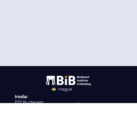
magyar
Iroda:
angol
1117 Budapest,
Ügyfélszolgálat:
Infopark stny. 1. I épület,
H-P 9:00 - 16:00
Nyilvántartási szám:
3. emelet 317. iroda
B/2020/001621
Elérhetőség:
info@bib-edu.hu