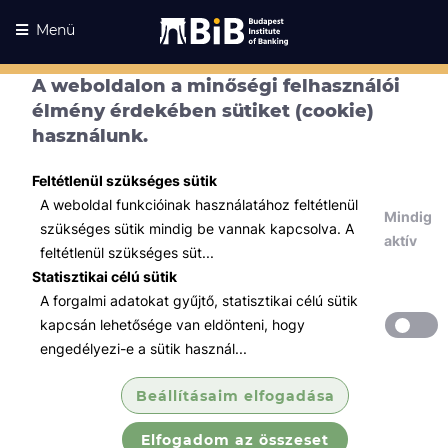
Menü
A weboldalon a minőségi felhasználói
élmény érdekében sütiket (cookie)
használunk.
Feltétlenül szükséges sütik
A weboldal funkcióinak használatához feltétlenül
Mindig
szükséges sütik mindig be vannak kapcsolva. A
aktív
feltétlenül szükséges süt...
Statisztikai célú sütik
A forgalmi adatokat gyűjtő, statisztikai célú sütik
Kurzusaink
Kurzusaink
kapcsán lehetősége van eldönteni, hogy
engedélyezi-e a sütik használ...
Minden témában
Beállításaim elfogadása
Összes
Elfogadom az összeset