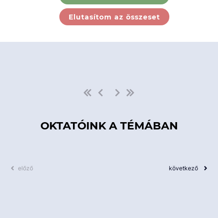
Ebben a kategóriában nincs
Elutasítom az összeset
elérhető kurzus!
OKTATÓINK A TÉMÁBAN
előző
következő