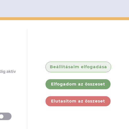
Beállításaim elfogadása
ig aktív
Elfogadom az összeset
Elutasítom az összeset
ólunk
Jogi