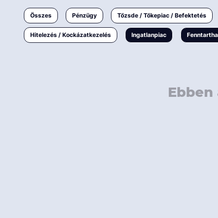
Ingatlanpiac
Összes
Pénzügy
Tőzsde / Tőkepiac / Befektetés
Fenntarthatóság
Hitelezés / Kockázatkezelés
Ingatlanpiac
Fenntarth
Ebben 