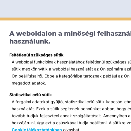
A weboldalon a minőségi felhasznál
használunk.
Feltétlenül szükséges sütik
A weboldal funkcióinak használatához feltétlenül szükséges s
sütik megkönnyítik a weboldal használatát az Ön számára azált
Ön beállításairól. Ebbe a kategóriába tartoznak például az Ön 
megadott adatok.
Statisztikai célú sütik
A forgalmi adatokat gyűjtő, statisztikai célú sütik kapcsán le
használatát. Ezek a sütik segítenek bennünket abban, hogy ért
tovább tudjuk fejleszteni annak szolgáltatásait. Amennyiben a 
hozzájárulni, úgy ezt a csúszkával tudja beállítani. A sütikre
Cookie tájékoztatónkban
olvashat