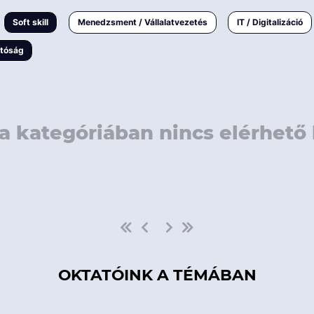
rövidebb
< 50 
Soft skill
Menedzsment / Vállalatvezetés
IT / Digitalizáció
1-3 napos
< 150
atóság
3 napnál
hosszabb
> 150
a kategóriában nincs elérhető 
OKTATÓINK A TÉMÁBAN