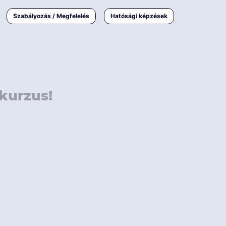
000 Ft
Online
magyar
Szabályozás / Megfelelés
Hatósági képzések
 000 Ft
Workshop
 000 Ft
E-learning
Vizsga / pótvizsga
kurzus!