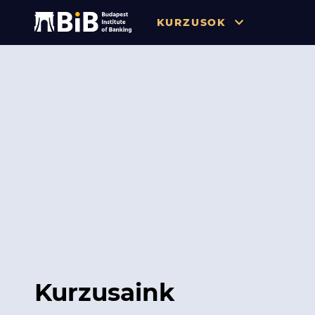
KURZUSOK
Összes
Pénzügy
Tőzsde / Tőkepiac / Befekteté
Soft skill
Menedzsment / Vállalatvezet
IT / Digitalizáció
Szabályozás / Megfelelés
Hatósági Képzések és Vizsgá
Kurzusaink
Hitelezés / Kockázatkezelés