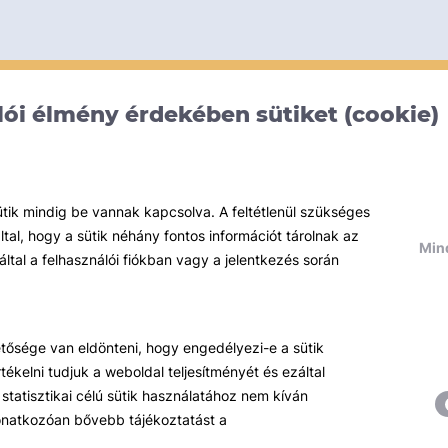
ói élmény érdekében sütiket (cookie)
ütik mindig be vannak kapcsolva. A feltétlenül szükséges
al, hogy a sütik néhány fontos információt tárolnak az
Mind
által a felhasználói fiókban vagy a jelentkezés során
hetősége van eldönteni, hogy engedélyezi-e a sütik
ékelni tudjuk a weboldal teljesítményét és ezáltal
statisztikai célú sütik használatához nem kíván
 vonatkozóan bővebb tájékoztatást a
Témáink
R