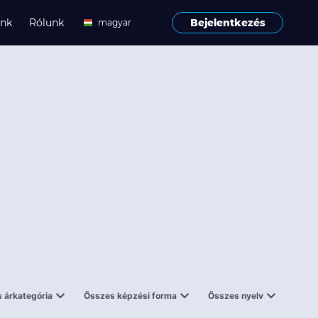
ink
Rólunk
Bejelentkezés
magyar
angol
 árkategória
Összes képzési forma
Összes nyelv
enes
Tantermi
angol