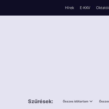
Hírek
E-KKV
Oktató
s
és
k
Szűrések:
Összes időtartam
Összes
0,5 napnál
ingy