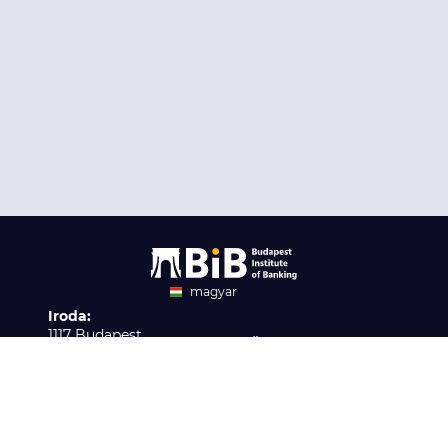
magyar
Iroda:
angol
1117 Budapest,
Ügyfélszolgálat:
Infopark stny. 1. I épület,
H-P 9:00 - 16:00
Nyilvántartási szám:
3. emelet 317. iroda
B/2020/001621
Elérhetőség:
info@bib-edu.hu