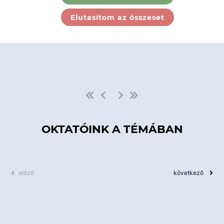
Ebben a kategóriában nincs
Elutasítom az összeset
elérhető kurzus!
OKTATÓINK A TÉMÁBAN
előző
következő