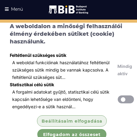
Menü
A weboldalon a minőségi felhasználói
élmény érdekében sütiket (cookie)
használunk.
Feltétlenül szükséges sütik
A weboldal funkcióinak használatához feltétlenül
Mindig
szükséges sütik mindig be vannak kapcsolva. A
aktív
feltétlenül szükséges süt...
Statisztikai célú sütik
A forgalmi adatokat gyűjtő, statisztikai célú sütik
Kurzusaink
Kurzusaink
kapcsán lehetősége van eldönteni, hogy
engedélyezi-e a sütik használ...
Minden témában
Beállításaim elfogadása
Összes
Elfogadom az összeset