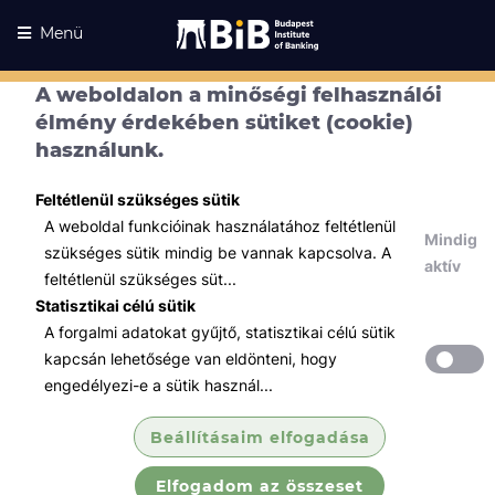
Menü
A weboldalon a minőségi felhasználói
élmény érdekében sütiket (cookie)
használunk.
Feltétlenül szükséges sütik
A weboldal funkcióinak használatához feltétlenül
Mindig
szükséges sütik mindig be vannak kapcsolva. A
aktív
feltétlenül szükséges süt...
Statisztikai célú sütik
A forgalmi adatokat gyűjtő, statisztikai célú sütik
Kurzusaink
Kurzusaink
kapcsán lehetősége van eldönteni, hogy
engedélyezi-e a sütik használ...
Minden témában
Beállításaim elfogadása
Összes
Elfogadom az összeset