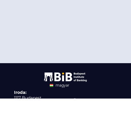
magyar
Iroda:
angol
1117 Budapest,
Ügyfélszolgálat:
Infopark stny. 1. I épület,
H-P 9:00 - 16:00
Nyilvántartási szám:
3. emelet 317. iroda
B/2020/001621
Elérhetőség:
info@bib-edu.hu