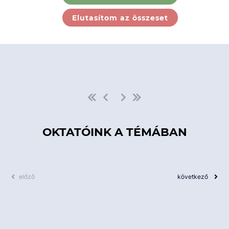
Ebben a kategóriában nincs
Elutasítom az összeset
elérhető kurzus!
OKTATÓINK A TÉMÁBAN
előző
következő