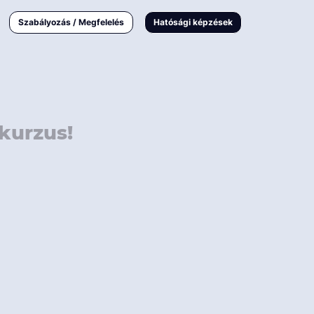
000 Ft
Online
magyar
Szabályozás / Megfelelés
Hatósági képzések
 000 Ft
Workshop
 000 Ft
E-learning
Vizsga / pótvizsga
kurzus!