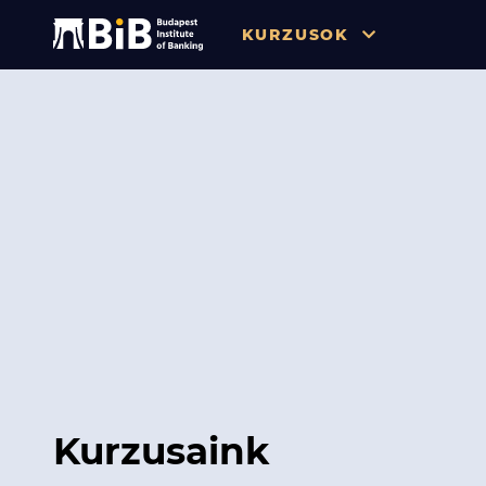
KURZUSOK
Összes
Pénzügy
Tőzsde / Tőkepiac / Befekteté
Soft skill
Menedzsment / Vállalatvezet
IT / Digitalizáció
Szabályozás / Megfelelés
Hatósági Képzések és Vizsgá
Kurzusaink
Hitelezés / Kockázatkezelés