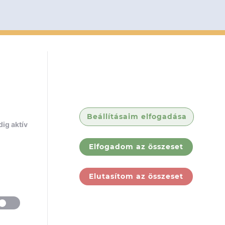
Beállításaim elfogadása
ig aktív
Elfogadom az összeset
Elutasítom az összeset
ólunk
Jogi