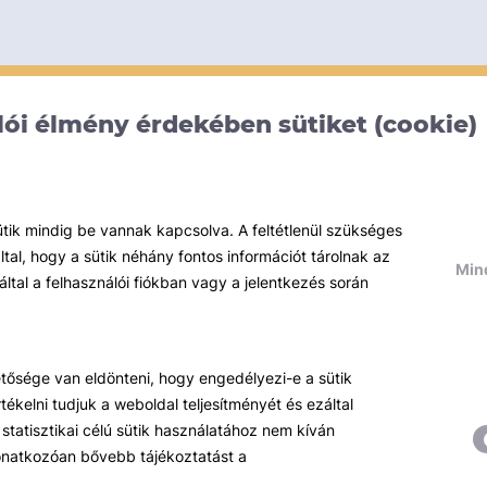
ói élmény érdekében sütiket (cookie)
ütik mindig be vannak kapcsolva. A feltétlenül szükséges
al, hogy a sütik néhány fontos információt tárolnak az
Mind
által a felhasználói fiókban vagy a jelentkezés során
hetősége van eldönteni, hogy engedélyezi-e a sütik
ékelni tudjuk a weboldal teljesítményét és ezáltal
statisztikai célú sütik használatához nem kíván
 vonatkozóan bővebb tájékoztatást a
Témáink
R