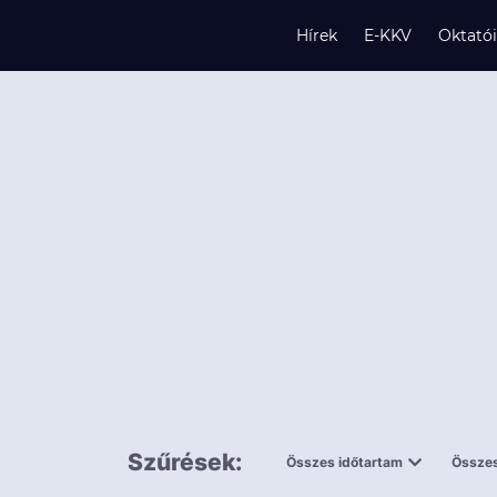
Hírek
E-KKV
Oktató
s
és
k
Szűrések:
Összes időtartam
Összes
0,5 napnál
ingy