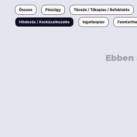
Ingatlanpiac
Összes
Pénzügy
Tőzsde / Tőkepiac / Befektetés
Fenntarthatóság
Hitelezés / Kockázatkezelés
Ingatlanpiac
Fenntarth
Ebben 