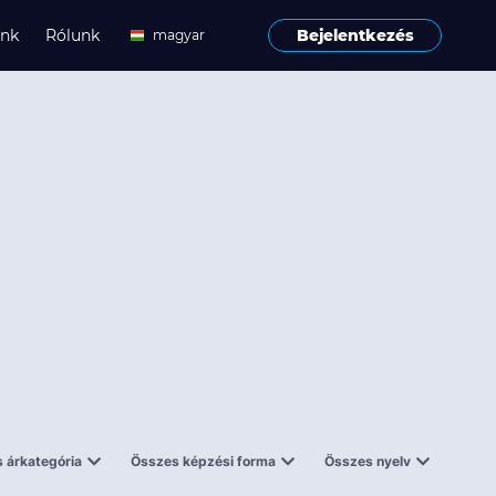
ink
Rólunk
Bejelentkezés
magyar
angol
 árkategória
Összes képzési forma
Összes nyelv
enes
Tantermi
angol