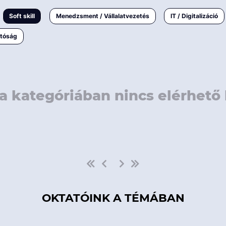
rövidebb
< 50 
Soft skill
Menedzsment / Vállalatvezetés
IT / Digitalizáció
1-3 napos
< 150
atóság
3 napnál
hosszabb
> 150
a kategóriában nincs elérhető 
OKTATÓINK A TÉMÁBAN