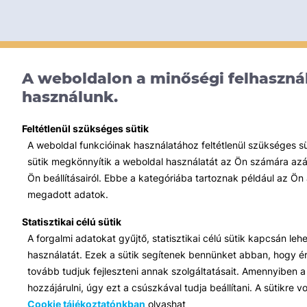
A weboldalon a minőségi felhasznál
használunk.
Feltétlenül szükséges sütik
A weboldal funkcióinak használatához feltétlenül szükséges s
sütik megkönnyítik a weboldal használatát az Ön számára azált
Ön beállításairól. Ebbe a kategóriába tartoznak például az Ön 
megadott adatok.
Statisztikai célú sütik
A forgalmi adatokat gyűjtő, statisztikai célú sütik kapcsán le
használatát. Ezek a sütik segítenek bennünket abban, hogy ért
tovább tudjuk fejleszteni annak szolgáltatásait. Amennyiben a 
hozzájárulni, úgy ezt a csúszkával tudja beállítani. A sütikre
Cookie tájékoztatónkban
olvashat