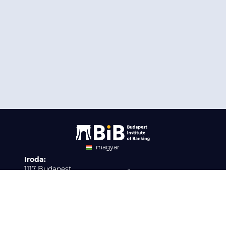
magyar
Iroda:
angol
1117 Budapest,
Ügyfélszolgálat:
Infopark stny. 1. I épület,
H-P 9:00 - 16:00
Nyilvántartási szám:
3. emelet 317. iroda
B/2020/001621
Elérhetőség:
info@bib-edu.hu