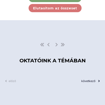
Ebben a kategóriában nincs
Elutasítom az összeset
elérhető kurzus!
OKTATÓINK A TÉMÁBAN
előző
következő