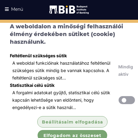
Menü
A weboldalon a minőségi felhasználói
élmény érdekében sütiket (cookie)
használunk.
Feltétlenül szükséges sütik
A weboldal funkcióinak használatához feltétlenül
Mindig
szükséges sütik mindig be vannak kapcsolva. A
aktív
feltétlenül szükséges süt...
Statisztikai célú sütik
A forgalmi adatokat gyűjtő, statisztikai célú sütik
Kurzusaink
Kurzusaink
kapcsán lehetősége van eldönteni, hogy
engedélyezi-e a sütik használ...
Minden témában
Beállításaim elfogadása
Összes
Elfogadom az összeset