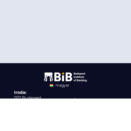
magyar
Iroda:
angol
1117 Budapest,
Ügyfélszolgálat:
Infopark stny. 1. I épület,
H-P 9:00 - 16:00
Nyilvántartási szám:
3. emelet 317. iroda
B/2020/001621
Elérhetőség:
info@bib-edu.hu