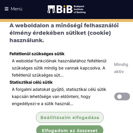
Menü
A weboldalon a minőségi felhasználói
élmény érdekében sütiket (cookie)
használunk.
Feltétlenül szükséges sütik
A weboldal funkcióinak használatához feltétlenül
Mindig
szükséges sütik mindig be vannak kapcsolva. A
aktív
feltétlenül szükséges süt...
Statisztikai célú sütik
A forgalmi adatokat gyűjtő, statisztikai célú sütik
Kurzusaink
Kurzusaink
kapcsán lehetősége van eldönteni, hogy
engedélyezi-e a sütik használ...
Minden témában
Beállításaim elfogadása
Összes
Elfogadom az összeset