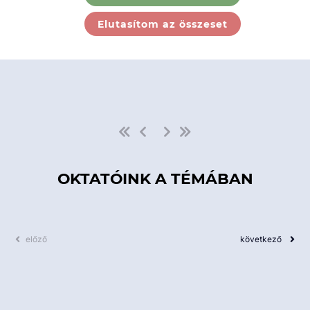
Ebben a kategóriában nincs
Elutasítom az összeset
elérhető kurzus!
OKTATÓINK A TÉMÁBAN
előző
következő