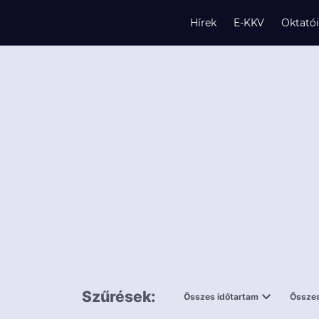
Hírek
E-KKV
Oktató
s
és
k
Szűrések:
Összes időtartam
Összes
0,5 napnál
ingy