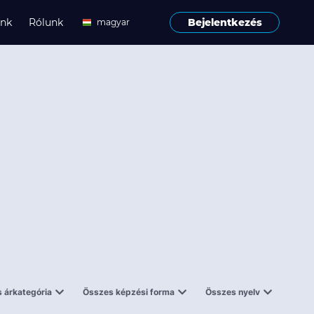
ink
Rólunk
Bejelentkezés
magyar
angol
 árkategória
Összes képzési forma
Összes nyelv
enes
Tantermi
angol