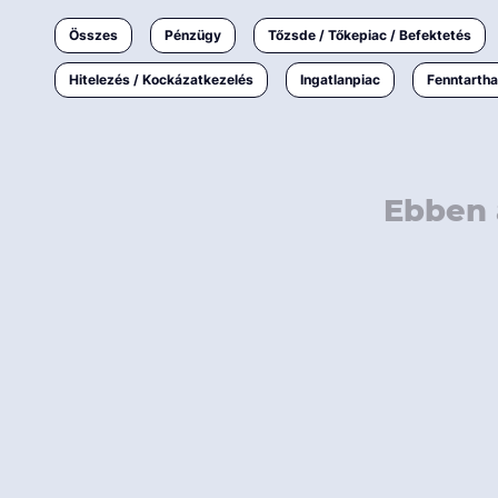
Ingatlanpiac
Összes
Pénzügy
Tőzsde / Tőkepiac / Befektetés
Fenntarthatóság
Hitelezés / Kockázatkezelés
Ingatlanpiac
Fenntarth
Ebben 