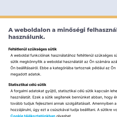
A weboldalon a minőségi felhasznál
használunk.
Feltétlenül szükséges sütik
A weboldal funkcióinak használatához feltétlenül szükséges s
sütik megkönnyítik a weboldal használatát az Ön számára azált
Ön beállításairól. Ebbe a kategóriába tartoznak például az Ön 
megadott adatok.
Statisztikai célú sütik
A forgalmi adatokat gyűjtő, statisztikai célú sütik kapcsán le
használatát. Ezek a sütik segítenek bennünket abban, hogy ért
tovább tudjuk fejleszteni annak szolgáltatásait. Amennyiben a 
hozzájárulni, úgy ezt a csúszkával tudja beállítani. A sütikre
Cookie tájékoztatónkban
olvashat