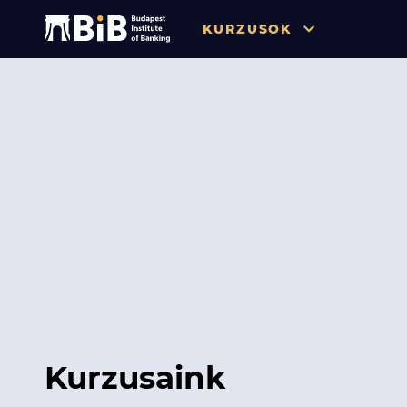
KURZUSOK
Összes
Pénzügy
Tőzsde / Tőkepiac / Befekteté
Soft skill
Menedzsment / Vállalatvezet
IT / Digitalizáció
Szabályozás / Megfelelés
Hatósági Képzések és Vizsgá
Kurzusaink
Hitelezés / Kockázatkezelés