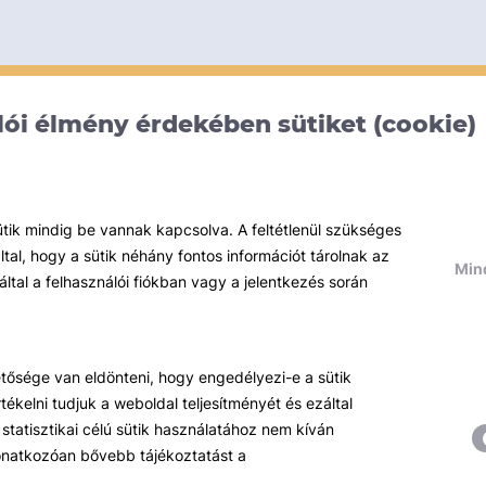
ói élmény érdekében sütiket (cookie)
ütik mindig be vannak kapcsolva. A feltétlenül szükséges
al, hogy a sütik néhány fontos információt tárolnak az
Mind
által a felhasználói fiókban vagy a jelentkezés során
hetősége van eldönteni, hogy engedélyezi-e a sütik
ékelni tudjuk a weboldal teljesítményét és ezáltal
statisztikai célú sütik használatához nem kíván
 vonatkozóan bővebb tájékoztatást a
Témáink
R