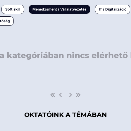
rövidebb
< 50 
Soft skill
Menedzsment / Vállalatvezetés
IT / Digitalizáció
1-3 napos
< 150
atóság
3 napnál
hosszabb
> 150
a kategóriában nincs elérhető 
OKTATÓINK A TÉMÁBAN