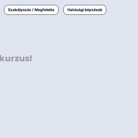
000 Ft
Online
magyar
Szabályozás / Megfelelés
Hatósági képzések
 000 Ft
Workshop
 000 Ft
E-learning
Vizsga / pótvizsga
kurzus!