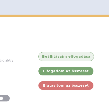
Beállításaim elfogadása
ig aktív
Elfogadom az összeset
Elutasítom az összeset
ólunk
Jogi