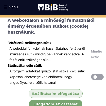
Menü
A weboldalon a minőségi felhasználói
élmény érdekében sütiket (cookie)
használunk.
Feltétlenül szükséges sütik
A weboldal funkcióinak használatához feltétlenül
Mindig
szükséges sütik mindig be vannak kapcsolva. A
aktív
feltétlenül szükséges süt...
Statisztikai célú sütik
A forgalmi adatokat gyűjtő, statisztikai célú sütik
Kurzusaink
Kurzusaink
kapcsán lehetősége van eldönteni, hogy
engedélyezi-e a sütik használ...
Minden témában
Beállításaim elfogadása
Összes
Elfogadom az összeset