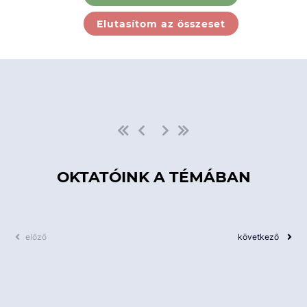
Ebben a kategóriában nincs
Elutasítom az összeset
elérhető kurzus!
OKTATÓINK A TÉMÁBAN
előző
következő