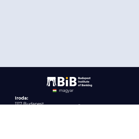
magyar
Iroda:
angol
1117 Budapest,
Ügyfélszolgálat:
Infopark stny. 1. I épület,
H-P 9:00 - 16:00
Nyilvántartási szám:
3. emelet 317. iroda
B/2020/001621
Elérhetőség:
info@bib-edu.hu