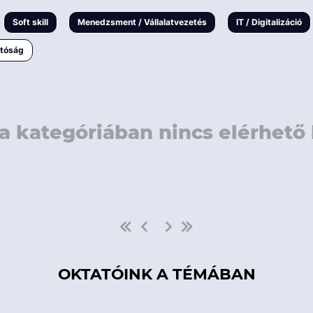
rövidebb
< 50 
Soft skill
Menedzsment / Vállalatvezetés
IT / Digitalizáció
1-3 napos
< 150
atóság
3 napnál
hosszabb
> 150
a kategóriában nincs elérhető 
OKTATÓINK A TÉMÁBAN