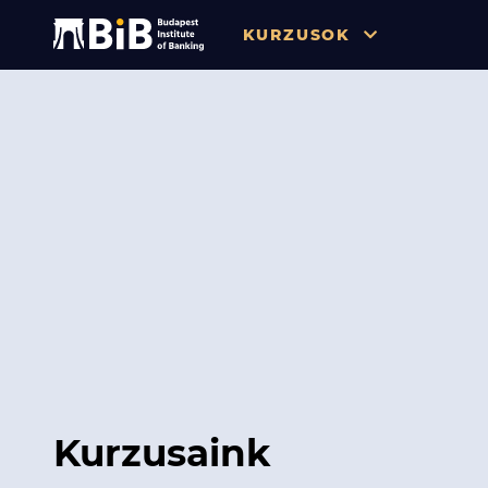
KURZUSOK
Összes
Pénzügy
Tőzsde / Tőkepiac / Befekteté
Soft skill
Menedzsment / Vállalatvezet
IT / Digitalizáció
Szabályozás / Megfelelés
Hatósági Képzések és Vizsgá
Kurzusaink
Hitelezés / Kockázatkezelés