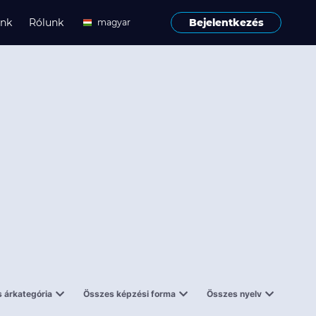
ink
Rólunk
Bejelentkezés
magyar
angol
 árkategória
Összes képzési forma
Összes nyelv
enes
Tantermi
angol