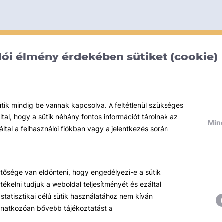
ói élmény érdekében sütiket (cookie)
ütik mindig be vannak kapcsolva. A feltétlenül szükséges
al, hogy a sütik néhány fontos információt tárolnak az
Mind
által a felhasználói fiókban vagy a jelentkezés során
hetősége van eldönteni, hogy engedélyezi-e a sütik
ékelni tudjuk a weboldal teljesítményét és ezáltal
statisztikai célú sütik használatához nem kíván
 vonatkozóan bővebb tájékoztatást a
Témáink
R