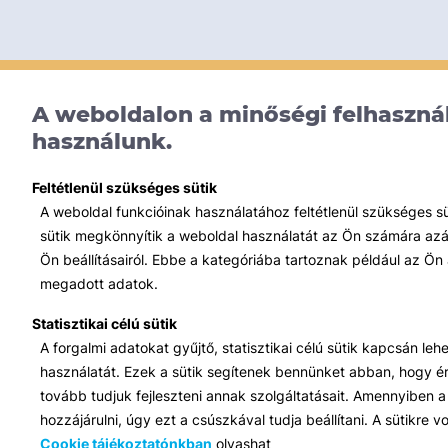
A weboldalon a minőségi felhasznál
használunk.
Feltétlenül szükséges sütik
A weboldal funkcióinak használatához feltétlenül szükséges s
sütik megkönnyítik a weboldal használatát az Ön számára azált
Ön beállításairól. Ebbe a kategóriába tartoznak például az Ön 
megadott adatok.
Statisztikai célú sütik
A forgalmi adatokat gyűjtő, statisztikai célú sütik kapcsán le
használatát. Ezek a sütik segítenek bennünket abban, hogy ért
tovább tudjuk fejleszteni annak szolgáltatásait. Amennyiben a 
hozzájárulni, úgy ezt a csúszkával tudja beállítani. A sütikre
Cookie tájékoztatónkban
olvashat