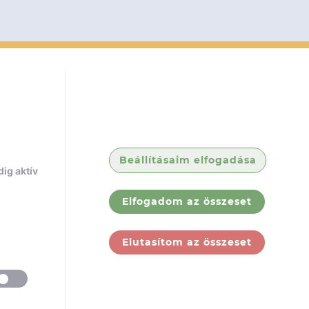
Beállításaim elfogadása
ig aktív
Elfogadom az összeset
Elutasítom az összeset
ólunk
Jogi