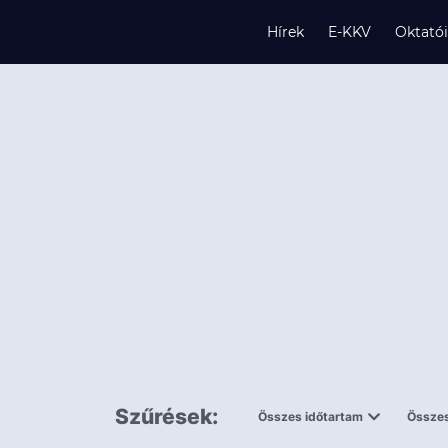
Hírek
E-KKV
Oktató
s
és
k
Szűrések:
Összes időtartam
Összes
0,5 napnál
ingy