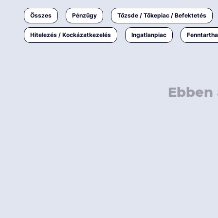
Ingatlanpiac
Összes
Pénzügy
Tőzsde / Tőkepiac / Befektetés
Fenntarthatóság
Hitelezés / Kockázatkezelés
Ingatlanpiac
Fenntarth
Ebben 