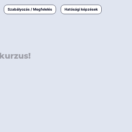
000 Ft
Online
magyar
Szabályozás / Megfelelés
Hatósági képzések
 000 Ft
Workshop
 000 Ft
E-learning
Vizsga / pótvizsga
kurzus!