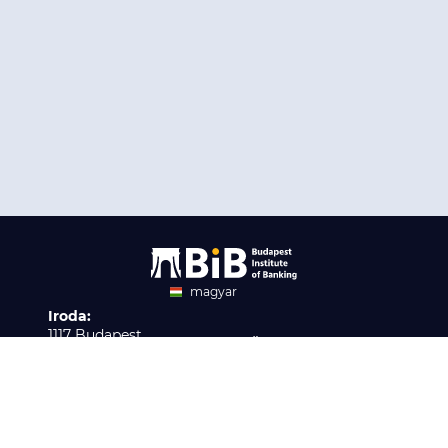
magyar
Iroda:
angol
1117 Budapest,
Ügyfélszolgálat:
Infopark stny. 1. I épület,
H-P 9:00 - 16:00
Nyilvántartási szám:
3. emelet 317. iroda
B/2020/001621
Elérhetőség:
info@bib-edu.hu