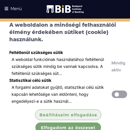
Menü
A weboldalon a minőségi felhasználói
élmény érdekében sütiket (cookie)
használunk.
Feltétlenül szükséges sütik
A weboldal funkcióinak használatához feltétlenül
Mindig
szükséges sütik mindig be vannak kapcsolva. A
aktív
feltétlenül szükséges süt...
Statisztikai célú sütik
A forgalmi adatokat gyűjtő, statisztikai célú sütik
Kurzusaink
Kurzusaink
kapcsán lehetősége van eldönteni, hogy
engedélyezi-e a sütik használ...
Minden témában
Beállításaim elfogadása
Összes
Elfogadom az összeset