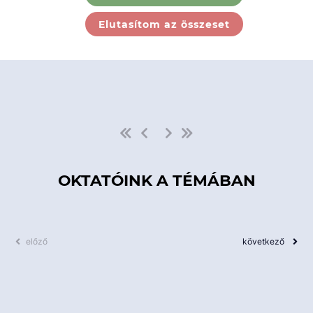
Ebben a kategóriában nincs
Elutasítom az összeset
elérhető kurzus!
OKTATÓINK A TÉMÁBAN
előző
következő