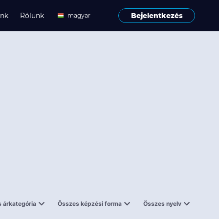
ink
Rólunk
Bejelentkezés
magyar
angol
 árkategória
Összes képzési forma
Összes nyelv
enes
Tantermi
angol