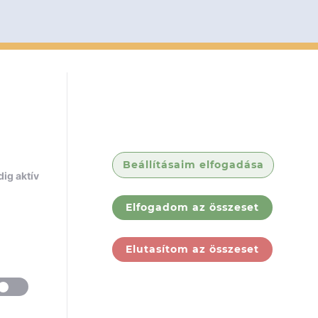
Beállításaim elfogadása
ig aktív
Elfogadom az összeset
Elutasítom az összeset
ólunk
Jogi