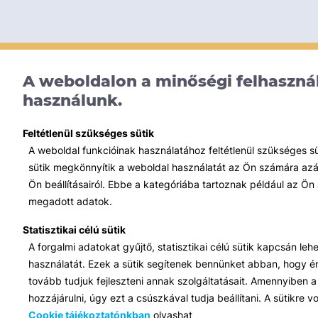
A weboldalon a minőségi felhasznál
használunk.
Feltétlenül szükséges sütik
A weboldal funkcióinak használatához feltétlenül szükséges s
sütik megkönnyítik a weboldal használatát az Ön számára azált
Ön beállításairól. Ebbe a kategóriába tartoznak például az Ön 
megadott adatok.
Statisztikai célú sütik
A forgalmi adatokat gyűjtő, statisztikai célú sütik kapcsán le
használatát. Ezek a sütik segítenek bennünket abban, hogy ért
tovább tudjuk fejleszteni annak szolgáltatásait. Amennyiben a 
hozzájárulni, úgy ezt a csúszkával tudja beállítani. A sütikre
Cookie tájékoztatónkban
olvashat