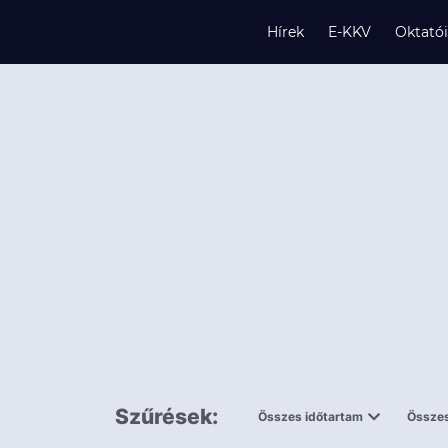
Hírek
E-KKV
Oktató
s
és
k
Szűrések:
Összes időtartam
Összes
0,5 napnál
ingy