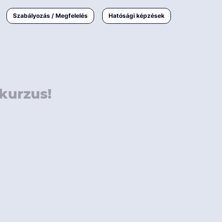
000 Ft
Online
magyar
Szabályozás / Megfelelés
Hatósági képzések
 000 Ft
Workshop
 000 Ft
E-learning
Vizsga / pótvizsga
kurzus!