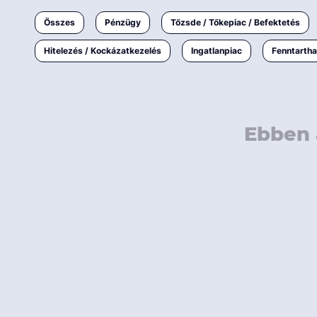
Ingatlanpiac
Összes
Pénzügy
Tőzsde / Tőkepiac / Befektetés
Fenntarthatóság
Hitelezés / Kockázatkezelés
Ingatlanpiac
Fenntarth
Ebben 