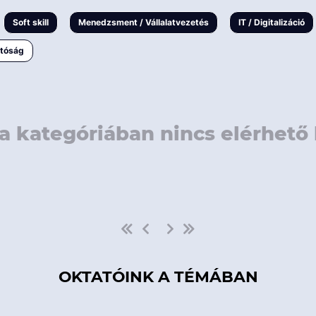
rövidebb
< 50 
Soft skill
Menedzsment / Vállalatvezetés
IT / Digitalizáció
1-3 napos
< 150
atóság
3 napnál
hosszabb
> 150
a kategóriában nincs elérhető 
OKTATÓINK A TÉMÁBAN