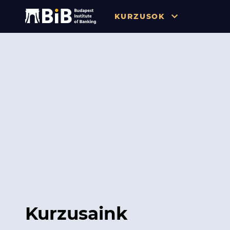
KURZUSOK
Összes
Pénzügy
Tőzsde / Tőkepiac / Befekteté
Soft skill
Menedzsment / Vállalatvezet
IT / Digitalizáció
Szabályozás / Megfelelés
Hatósági Képzések és Vizsgá
Kurzusaink
Hitelezés / Kockázatkezelés