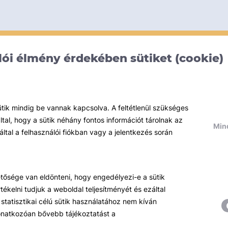
ói élmény érdekében sütiket (cookie)
ütik mindig be vannak kapcsolva. A feltétlenül szükséges
al, hogy a sütik néhány fontos információt tárolnak az
Mind
által a felhasználói fiókban vagy a jelentkezés során
hetősége van eldönteni, hogy engedélyezi-e a sütik
ékelni tudjuk a weboldal teljesítményét és ezáltal
statisztikai célú sütik használatához nem kíván
 vonatkozóan bővebb tájékoztatást a
Témáink
R