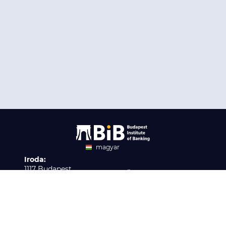
magyar
Iroda:
angol
1117 Budapest,
Ügyfélszolgálat:
Infopark stny. 1. I épület,
H-P 9:00 - 16:00
Nyilvántartási szám:
3. emelet 317. iroda
B/2020/001621
Elérhetőség:
info@bib-edu.hu