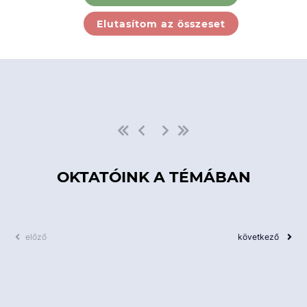
Ebben a kategóriában nincs
Elutasítom az összeset
elérhető kurzus!
OKTATÓINK A TÉMÁBAN
előző
következő