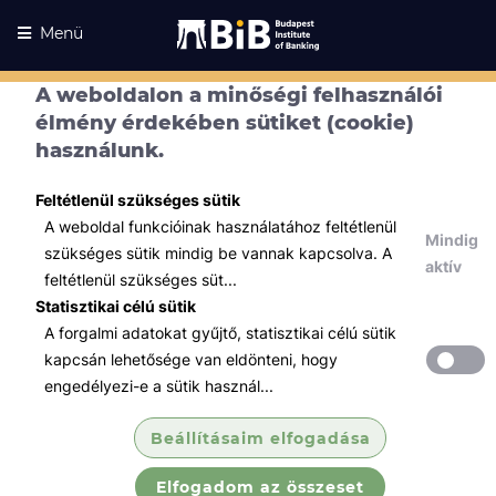
Menü
A weboldalon a minőségi felhasználói
élmény érdekében sütiket (cookie)
használunk.
Feltétlenül szükséges sütik
A weboldal funkcióinak használatához feltétlenül
Mindig
szükséges sütik mindig be vannak kapcsolva. A
aktív
feltétlenül szükséges süt...
Statisztikai célú sütik
A forgalmi adatokat gyűjtő, statisztikai célú sütik
Kurzusaink
Kurzusaink
kapcsán lehetősége van eldönteni, hogy
engedélyezi-e a sütik használ...
Minden témában
Beállításaim elfogadása
Összes
Elfogadom az összeset