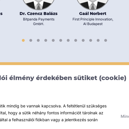
ás
Dr. Czencz Balázs
Gaál Norbert
Bitpanda Payments
First Principle Innovation,
GmbH.
AI Budapest
ói élmény érdekében sütiket (cookie)
Témáink
R
ütik mindig be vannak kapcsolva. A feltétlenül szükséges
al, hogy a sütik néhány fontos információt tárolnak az
Pénzügy
Hí
Mind
által a felhasználói fiókban vagy a jelentkezés során
Tőzsde / Tőkepiac / Befektetés
R
Soft skill
Ok