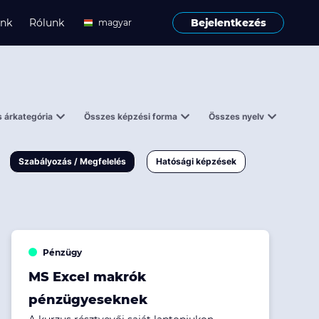
ink
Rólunk
Bejelentkezés
magyar
angol
 árkategória
Összes képzési forma
Összes nyelv
enes
Tantermi
angol
000 Ft
Online
magyar
Szabályozás / Megfelelés
Hatósági képzések
 000 Ft
Workshop
 000 Ft
E-learning
Vizsga / pótvizsga
Pénzügy
MS Excel makrók
pénzügyeseknek