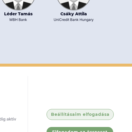
Fazekas Kr
Léder Tamás
Csáky Attila
UniCredit Ban
MBH Bank
UniCredit Bank Hungary
ólunk
Jogi
dokumentumok
Beállításaim elfogadása
rek
ig aktív
ólunk
GY.I.K.
tatóink
ÁSZF