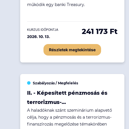
működik egy banki Treasury.
241 173 Ft
KURZUS IDŐPONTJA
2026. 10. 13.
Részletek megtekintése
Szabályozás / Megfelelés
II. - Képesített pénzmosás és
terrorizmus-...
A haladóknak szánt szeminárium alapvető
célja, hogy a pénzmosás és a terrorizmus-
finanszírozás megelőzése témakörében