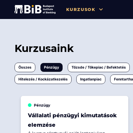
KURZUSOK
Összes
Pénzügy
Kurzusaink
Tőzsde / Tőkepiac / Befekteté
Soft skill
Összes
Pénzügy
Tőzsde / Tőkepiac / Befektetés
Menedzsment / Vállalatvezet
Hitelezés / Kockázatkezelés
Ingatlanpiac
Fenntarth
IT / Digitalizáció
Szabályozás / Megfelelés
Pénzügy
Hatósági Képzések és Vizsgá
Vállalati pénzügyi kimutatások
elemzése
Hitelezés / Kockázatkezelés