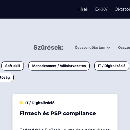
Hírek
E-KKV
Oktató
Szűrések:
Összes időtartam
Összes
s
0,5 napnál
ingy
rövidebb
< 50 
Soft skill
Menedzsment / Vállalatvezetés
IT / Digitalizáció
1-3 napos
és
< 150
atóság
3 napnál
hosszabb
> 150
IT / Digitalizáció
k
Fintech és PSP compliance