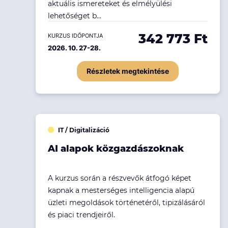
aktuális ismereteket és elmélyülési
lehetőséget b...
342 773 Ft
KURZUS IDŐPONTJA
2026. 10. 27-28.
Részletek megtekintése
IT / Digitalizáció
AI alapok közgazdászoknak
A kurzus során a részvevők átfogó képet
kapnak a mesterséges intelligencia alapú
üzleti megoldások történetéről, tipizálásáról
és piaci trendjeiről.