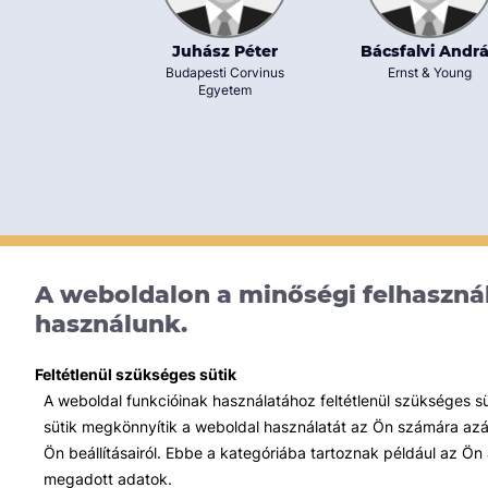
Juhász Péter
Bácsfalvi Andr
Budapesti Corvinus
Ernst & Young
Egyetem
A weboldalon a minőségi felhasznál
használunk.
Feltétlenül szükséges sütik
A weboldal funkcióinak használatához feltétlenül szükséges s
sütik megkönnyítik a weboldal használatát az Ön számára azált
Iroda:
Ön beállításairól. Ebbe a kategóriába tartoznak például az Ön 
1117 Budapest, Infopark stny. 1. I épület, 3. emelet 317. iroda
megadott adatok.
Elérhetőség: