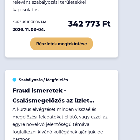
releváns szabályozási területekkel
kapcsolatos ...
342 773 Ft
KURZUS IDŐPONTJA
2026. 11. 03-04.
Részletek megtekintése
Szabályozás / Megfelelés
Fraud ismeretek -
Csalásmegelőzés az üzlet...
A kurzus elvégzését minden visszaélés
megelőzési feladatokat ellátó, vagy ezzel az
egyre növekvő jelentőségű témával
foglalkozni kívánó kollégának ajánljuk, de
hasznos...