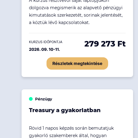
A kurzus résztvevői saját laptopjukon
Ingatlanpiac
dolgozva megismerik az alapvető pénzügyi
kimutatások szerkezetét, sorinak jelentését,
Fenntarthatóság
a köztük lévő kapcsolatokat.
279 273 Ft
KURZUS IDŐPONTJA
2026. 09. 10-11.
Részletek megtekintése
Pénzügy
Treasury a gyakorlatban
Rövid 1 napos képzés során bemutatjuk
gyakorló szakemberek által, hogyan