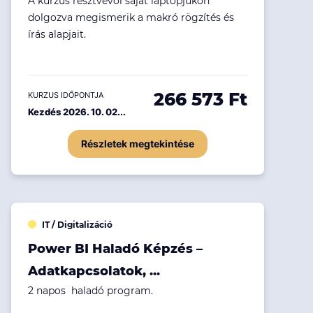
A kurzus résztvevői saját laptopjukon
dolgozva megismerik a makró rögzítés és
írás alapjait.
266 573 Ft
KURZUS IDŐPONTJA
Kezdés 2026. 10. 02...
Részletek megtekintése
IT / Digitalizáció
Power BI Haladó Képzés –
Adatkapcsolatok, ...
2 napos haladó program.