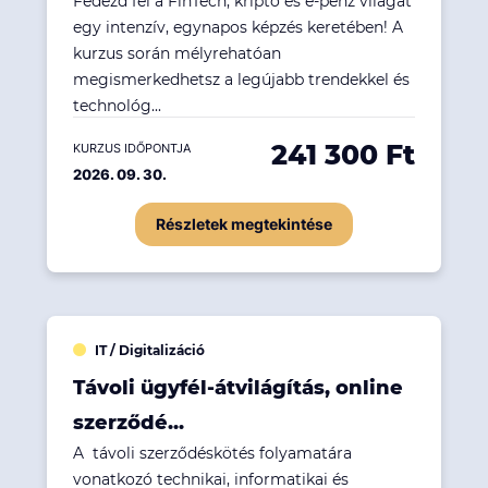
Fedezd fel a FinTech, kripto és e-pénz világát
egy intenzív, egynapos képzés keretében! A
kurzus során mélyrehatóan
megismerkedhetsz a legújabb trendekkel és
technológ...
241 300 Ft
KURZUS IDŐPONTJA
2026. 09. 30.
Részletek megtekintése
IT / Digitalizáció
Távoli ügyfél-átvilágítás, online
szerződé...
A távoli szerződéskötés folyamatára
vonatkozó technikai, informatikai és