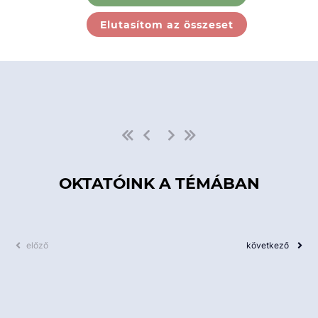
Ebben a kategóriában nincs
Elutasítom az összeset
elérhető kurzus!
OKTATÓINK A TÉMÁBAN
előző
következő