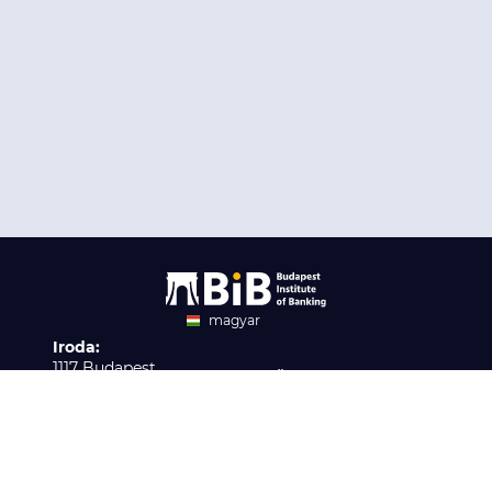
magyar
Iroda:
angol
1117 Budapest,
Ügyfélszolgálat:
Infopark stny. 1. I épület,
H-P 9:00 - 16:00
Nyilvántartási szám:
3. emelet 317. iroda
B/2020/001621
Elérhetőség:
info@bib-edu.hu