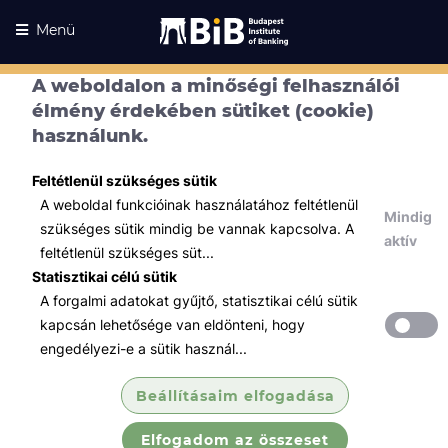
Menü
A weboldalon a minőségi felhasználói
élmény érdekében sütiket (cookie)
használunk.
Feltétlenül szükséges sütik
A weboldal funkcióinak használatához feltétlenül
Mindig
szükséges sütik mindig be vannak kapcsolva. A
aktív
feltétlenül szükséges süt...
Statisztikai célú sütik
A forgalmi adatokat gyűjtő, statisztikai célú sütik
Kurzusaink
Kurzusaink
kapcsán lehetősége van eldönteni, hogy
engedélyezi-e a sütik használ...
Minden témában
Beállításaim elfogadása
Összes
Elfogadom az összeset