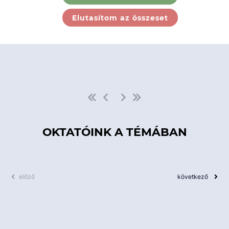
Ebben a kategóriában nincs
Elutasítom az összeset
elérhető kurzus!
OKTATÓINK A TÉMÁBAN
előző
következő