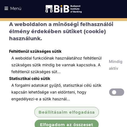
Menü
A weboldalon a minőségi felhasználói
élmény érdekében sütiket (cookie)
használunk.
Feltétlenül szükséges sütik
A weboldal funkcióinak használatához feltétlenül
Mindig
szükséges sütik mindig be vannak kapcsolva. A
aktív
feltétlenül szükséges süt...
Statisztikai célú sütik
A forgalmi adatokat gyűjtő, statisztikai célú sütik
Kurzusaink
Kurzusaink
kapcsán lehetősége van eldönteni, hogy
engedélyezi-e a sütik használ...
Minden témában
Beállításaim elfogadása
Összes
Elfogadom az összeset