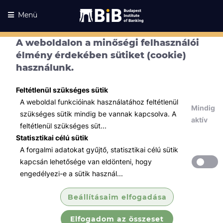
Menü
A weboldalon a minőségi felhasználói
élmény érdekében sütiket (cookie)
Kurzusaink
használunk.
Kurzusaink
Minden témában
Feltétlenül szükséges sütik
A weboldal funkcióinak használatához feltétlenül
Összes
Mindig
szükséges sütik mindig be vannak kapcsolva. A
aktív
feltétlenül szükséges süt...
Tőzsde / Tőkepiac / Befektetés
Statisztikai célú sütik
Tőzsdei szakvizsga felkészítő
A forgalmi adatokat gyűjtő, statisztikai célú sütik
tanfolyam (B...
kapcsán lehetősége van eldönteni, hogy
Megismertetjük 4 képzési részen keresztül
engedélyezi-e a sütik használ...
az értékpapírpiaccal kapcsolatos
legfontosabb fogalmakat, szabályokat,
Beállításaim elfogadása
összefüggéseket és folyamatokat.
Elfogadom az összeset