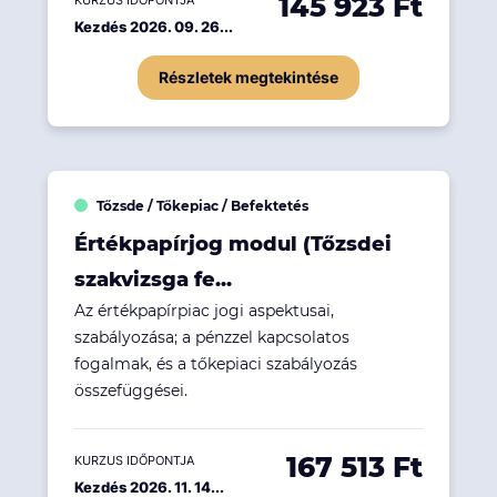
145 923 Ft
KURZUS IDŐPONTJA
Kezdés 2026. 09. 26...
Részletek megtekintése
Tőzsde / Tőkepiac / Befektetés
Értékpapírjog modul (Tőzsdei
szakvizsga fe...
Az értékpapírpiac jogi aspektusai,
szabályozása; a pénzzel kapcsolatos
fogalmak, és a tőkepiaci szabályozás
összefüggései.
167 513 Ft
KURZUS IDŐPONTJA
Kezdés 2026. 11. 14...