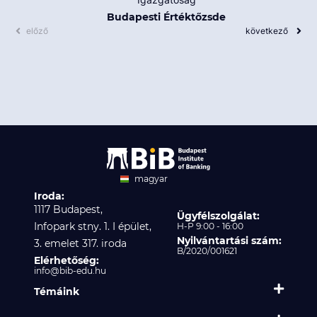
Budapesti Értéktőzsde
előző
következő
magyar
Iroda:
angol
1117 Budapest,
Ügyfélszolgálat:
Infopark stny. 1. I épület,
H-P 9:00 - 16:00
Nyilvántartási szám:
3. emelet 317. iroda
B/2020/001621
Elérhetőség:
info@bib-edu.hu
Témáink