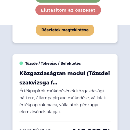
558 673 Ft
Elutasítom az összeset
KURZUS IDŐPONTJA
Kezdés 2026. 09. 26...
Részletek megtekintése
Tőzsde / Tőkepiac / Befektetés
Közgazdaságtan modul (Tőzsdei
szakvizsga f...
Értékpapírok működésének közgazdasági
háttere, állampapírpiac működése, vállalati
értékpapírok piaca, vállalatok pénzügyi
elemzésének alapjai.