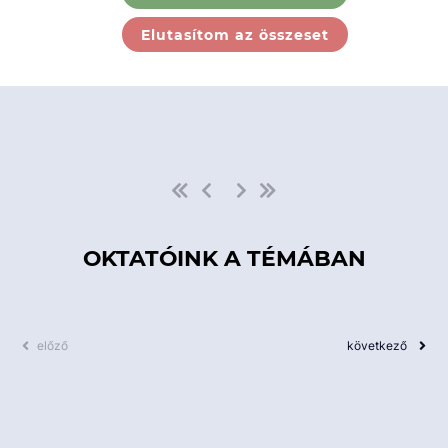
Ebben a kategóriában nincs
Elutasítom az összeset
elérhető kurzus!
OKTATÓINK A TÉMÁBAN
előző
következő