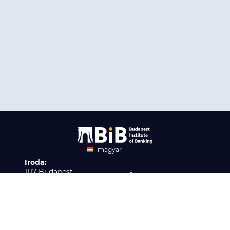
magyar
Iroda:
angol
1117 Budapest,
Ügyfélszolgálat:
Infopark stny. 1. I épület,
H-P 9:00 - 16:00
Nyilvántartási szám:
3. emelet 317. iroda
B/2020/001621
Elérhetőség:
info@bib-edu.hu