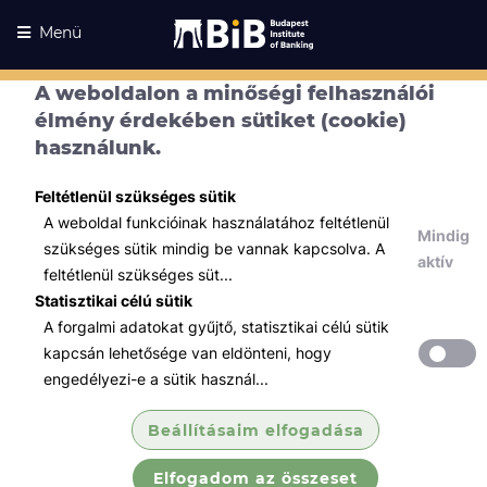
Menü
A weboldalon a minőségi felhasználói
élmény érdekében sütiket (cookie)
használunk.
Feltétlenül szükséges sütik
A weboldal funkcióinak használatához feltétlenül
Mindig
szükséges sütik mindig be vannak kapcsolva. A
aktív
feltétlenül szükséges süt...
Statisztikai célú sütik
A forgalmi adatokat gyűjtő, statisztikai célú sütik
Kurzusaink
Kurzusaink
kapcsán lehetősége van eldönteni, hogy
engedélyezi-e a sütik használ...
Minden témában
Beállításaim elfogadása
Összes
Elfogadom az összeset