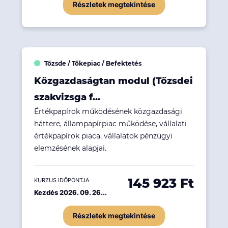
Részletek megtekintése
Tőzsde / Tőkepiac / Befektetés
Közgazdaságtan modul (Tőzsdei
szakvizsga f...
Értékpapírok működésének közgazdasági
háttere, állampapírpiac működése, vállalati
értékpapírok piaca, vállalatok pénzügyi
elemzésének alapjai.
145 923 Ft
KURZUS IDŐPONTJA
Kezdés 2026. 09. 26...
Részletek megtekintése