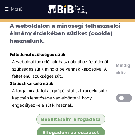
Menü
A weboldalon a minőségi felhasználói
Kurzusaink
élmény érdekében sütiket (cookie)
Kurzusaink
használunk.
Minden témában
Feltétlenül szükséges sütik
Összes
A weboldal funkcióinak használatához feltétlenül
Mindig
Hatósági képzések
szükséges sütik mindig be vannak kapcsolva. A
aktív
feltétlenül szükséges süt...
KÉPZÉS - Függő
Statisztikai célú sütik
biztosításközvetítői
A forgalmi adatokat gyűjtő, statisztikai célú sütik
Partnereink Jelentkezőinek kedvezményes!
kapcsán lehetősége van eldönteni, hogy
Aktiválás Üzletágvezetőnél céges e-mail
engedélyezi-e a sütik használ...
igazolással Résztvevői adatoknál a
Munkáltató rovat kitöltésével!
Beállításaim elfogadása
Elfogadom az összeset