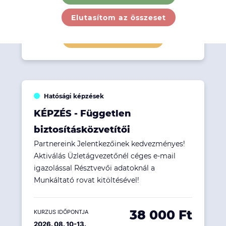
28 500 Ft
KURZUS IDŐPONTJA
2026. 08. 10-12.
Elutasítom az összeset
Részletek megtekintése
Hatósági képzések
KÉPZÉS - Független
biztosításközvetítői
Partnereink Jelentkezőinek kedvezményes!
Aktiválás Üzletágvezetőnél céges e-mail
igazolással Résztvevői adatoknál a
Munkáltató rovat kitöltésével!
38 000 Ft
KURZUS IDŐPONTJA
2026. 08. 10-13.