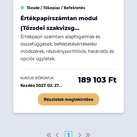
Tőzsde / Tőkepiac / Befektetés
Értékpapírszámtan modul
(Tőzsdei szakvizsg...
Értékpapír-számtani alapfogalmak és
összefüggések, befektetésértékelési
módszerek, részvényportfóliók, határidős és
opciós ügyletek.
189 103 Ft
KURZUS IDŐPONTJA
Kezdés 2027. 02. 27...
Részletek megtekintése
1