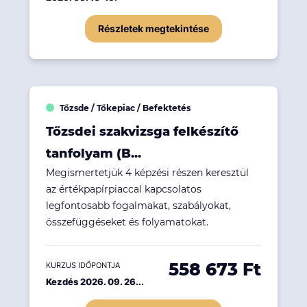
Részletek megtekintése
Tőzsde / Tőkepiac / Befektetés
Tőzsdei szakvizsga felkészítő
tanfolyam (B...
Megismertetjük 4 képzési részen keresztül
az értékpapírpiaccal kapcsolatos
legfontosabb fogalmakat, szabályokat,
összefüggéseket és folyamatokat.
558 673 Ft
KURZUS IDŐPONTJA
Kezdés 2026. 09. 26...