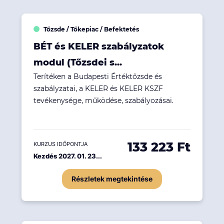
Tőzsde / Tőkepiac / Befektetés
BÉT és KELER szabályzatok
modul (Tőzsdei s...
Terítéken a Budapesti Értéktőzsde és
szabályzatai, a KELER és KELER KSZF
tevékenysége, működése, szabályozásai.
133 223 Ft
KURZUS IDŐPONTJA
Kezdés 2027. 01. 23...
Részletek megtekintése