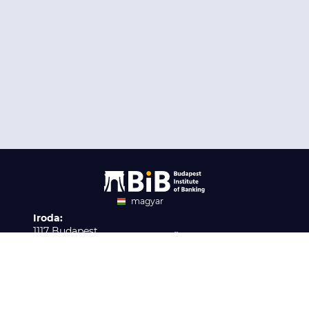
magyar
Iroda:
angol
1117 Budapest,
Ügyfélszolgálat:
Infopark stny. 1. I épület,
H-P 9:00 - 16:00
Nyilvántartási szám:
3. emelet 317. iroda
B/2020/001621
Elérhetőség:
info@bib-edu.hu