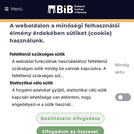
Menü
A weboldalon a minőségi felhasználói
élmény érdekében sütiket (cookie)
használunk.
Feltétlenül szükséges sütik
A weboldal funkcióinak használatához feltétlenül
Mindig
szükséges sütik mindig be vannak kapcsolva. A
aktív
feltétlenül szükséges süt...
Statisztikai célú sütik
A forgalmi adatokat gyűjtő, statisztikai célú sütik
Kurzusaink
Kurzusaink
kapcsán lehetősége van eldönteni, hogy
engedélyezi-e a sütik használ...
Minden témában
Beállításaim elfogadása
Összes
Elfogadom az összeset