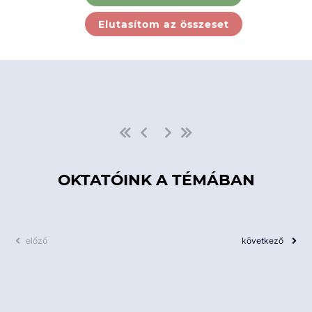
Ebben a kategóriában nincs
Elutasítom az összeset
elérhető kurzus!
OKTATÓINK A TÉMÁBAN
előző
következő