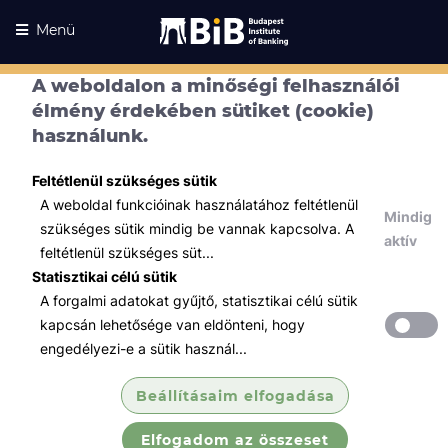
Menü
A weboldalon a minőségi felhasználói
élmény érdekében sütiket (cookie)
használunk.
Feltétlenül szükséges sütik
A weboldal funkcióinak használatához feltétlenül
Mindig
szükséges sütik mindig be vannak kapcsolva. A
aktív
feltétlenül szükséges süt...
Statisztikai célú sütik
A forgalmi adatokat gyűjtő, statisztikai célú sütik
Kurzusaink
Kurzusaink
kapcsán lehetősége van eldönteni, hogy
engedélyezi-e a sütik használ...
Minden témában
Beállításaim elfogadása
Összes
Elfogadom az összeset