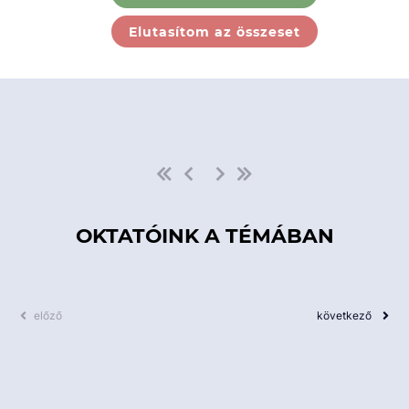
Ebben a kategóriában nincs
Elutasítom az összeset
elérhető kurzus!
OKTATÓINK A TÉMÁBAN
előző
következő