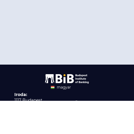
magyar
Iroda:
angol
1117 Budapest,
Ügyfélszolgálat:
Infopark stny. 1. I épület,
H-P 9:00 - 16:00
Nyilvántartási szám:
3. emelet 317. iroda
B/2020/001621
Elérhetőség:
info@bib-edu.hu