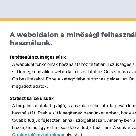
A weboldalon a minőségi felhasznál
használunk.
Feltétlenül szükséges sütik
A weboldal funkcióinak használatához feltétlenül szükséges s
sütik megkönnyítik a weboldal használatát az Ön számára azált
Ön beállításairól. Ebbe a kategóriába tartoznak például az Ön 
megadott adatok.
Statisztikai célú sütik
A forgalmi adatokat gyűjtő, statisztikai célú sütik kapcsán le
használatát. Ezek a sütik segítenek bennünket abban, hogy ért
tovább tudjuk fejleszteni annak szolgáltatásait. Amennyiben a 
hozzájárulni, úgy ezt a csúszkával tudja beállítani. A sütikre
Cookie tájékoztatónkban
olvashat