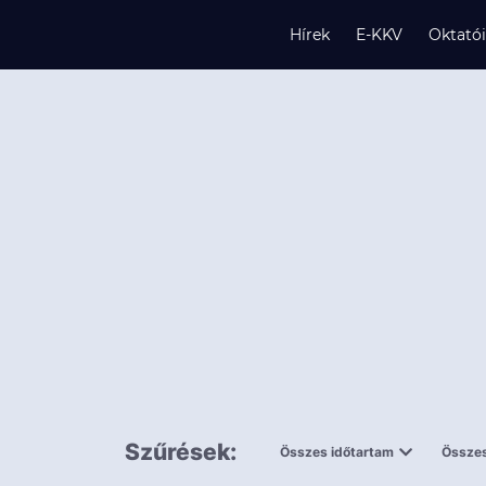
Hírek
E-KKV
Oktató
s
és
k
Szűrések:
Összes időtartam
Összes
0,5 napnál
ingy