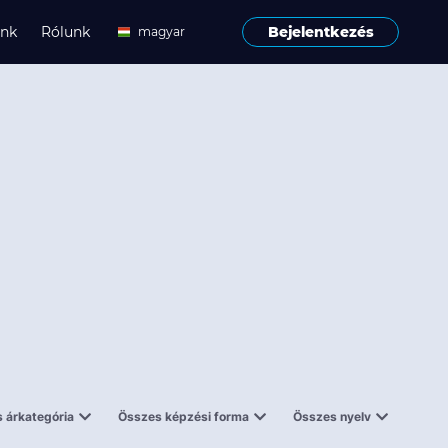
ink
Rólunk
Bejelentkezés
magyar
angol
 árkategória
Összes képzési forma
Összes nyelv
enes
Tantermi
angol