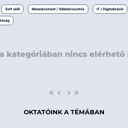
rövidebb
< 50 
Soft skill
Menedzsment / Vállalatvezetés
IT / Digitalizáció
1-3 napos
< 150
atóság
3 napnál
hosszabb
> 150
a kategóriában nincs elérhető 
OKTATÓINK A TÉMÁBAN