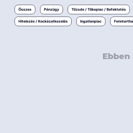
Ingatlanpiac
Összes
Pénzügy
Tőzsde / Tőkepiac / Befektetés
Fenntarthatóság
Hitelezés / Kockázatkezelés
Ingatlanpiac
Fenntarth
Ebben 