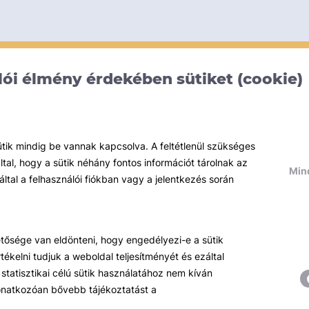
ói élmény érdekében sütiket (cookie)
ütik mindig be vannak kapcsolva. A feltétlenül szükséges
al, hogy a sütik néhány fontos információt tárolnak az
Mind
által a felhasználói fiókban vagy a jelentkezés során
hetősége van eldönteni, hogy engedélyezi-e a sütik
ékelni tudjuk a weboldal teljesítményét és ezáltal
statisztikai célú sütik használatához nem kíván
 vonatkozóan bővebb tájékoztatást a
Témáink
R