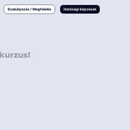
000 Ft
Online
magyar
Szabályozás / Megfelelés
Hatósági képzések
 000 Ft
Workshop
 000 Ft
E-learning
Vizsga / pótvizsga
kurzus!