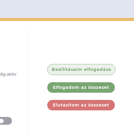
Beállításaim elfogadása
ig aktív
Elfogadom az összeset
Elutasítom az összeset
ólunk
Jogi