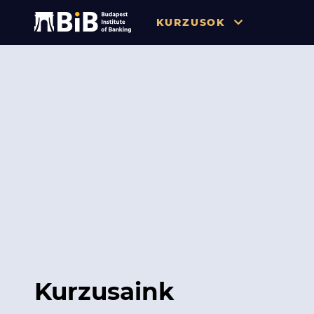
KURZUSOK
Összes
Pénzügy
Tőzsde / Tőkepiac / Befekteté
Soft skill
Menedzsment / Vállalatvezet
IT / Digitalizáció
Szabályozás / Megfelelés
Hatósági Képzések és Vizsgá
Kurzusaink
Hitelezés / Kockázatkezelés