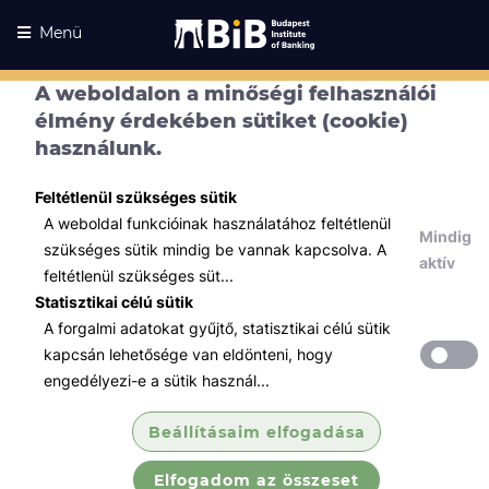
Menü
A weboldalon a minőségi felhasználói
élmény érdekében sütiket (cookie)
használunk.
Feltétlenül szükséges sütik
A weboldal funkcióinak használatához feltétlenül
Mindig
szükséges sütik mindig be vannak kapcsolva. A
aktív
feltétlenül szükséges süt...
Statisztikai célú sütik
A forgalmi adatokat gyűjtő, statisztikai célú sütik
Kurzusaink
Kurzusaink
kapcsán lehetősége van eldönteni, hogy
engedélyezi-e a sütik használ...
Minden témában
Beállításaim elfogadása
Összes
Elfogadom az összeset