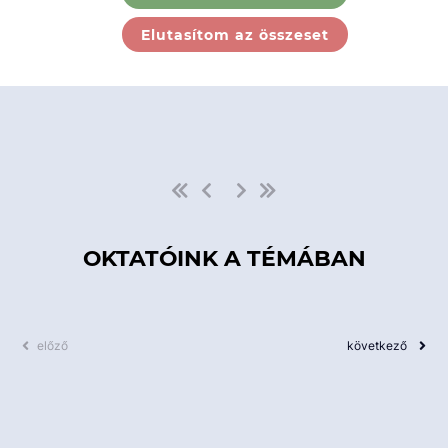
Ebben a kategóriában nincs
Elutasítom az összeset
elérhető kurzus!
OKTATÓINK A TÉMÁBAN
előző
következő