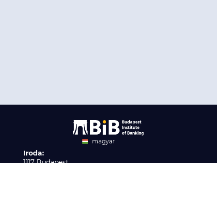
magyar
Iroda:
angol
1117 Budapest,
Ügyfélszolgálat:
Infopark stny. 1. I épület,
H-P 9:00 - 16:00
Nyilvántartási szám:
3. emelet 317. iroda
B/2020/001621
Elérhetőség:
info@bib-edu.hu