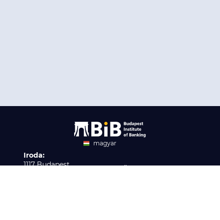
magyar
Iroda:
angol
1117 Budapest,
Ügyfélszolgálat:
Infopark stny. 1. I épület,
H-P 9:00 - 16:00
Nyilvántartási szám:
3. emelet 317. iroda
B/2020/001621
Elérhetőség:
info@bib-edu.hu