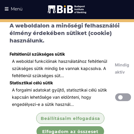
Menü
A weboldalon a minőségi felhasználói
élmény érdekében sütiket (cookie)
használunk.
Feltétlenül szükséges sütik
A weboldal funkcióinak használatához feltétlenül
Mindig
szükséges sütik mindig be vannak kapcsolva. A
aktív
feltétlenül szükséges süt...
Statisztikai célú sütik
A forgalmi adatokat gyűjtő, statisztikai célú sütik
Kurzusaink
Kurzusaink
kapcsán lehetősége van eldönteni, hogy
engedélyezi-e a sütik használ...
Minden témában
Beállításaim elfogadása
Összes
Elfogadom az összeset