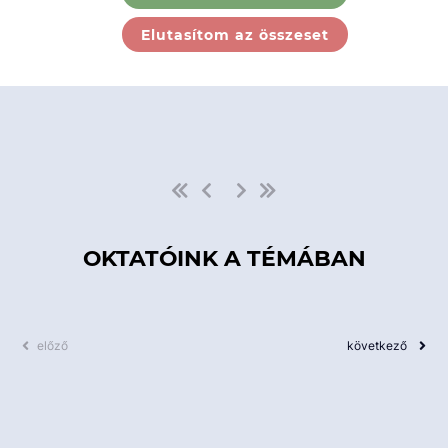
Ebben a kategóriában nincs
Elutasítom az összeset
elérhető kurzus!
OKTATÓINK A TÉMÁBAN
előző
következő