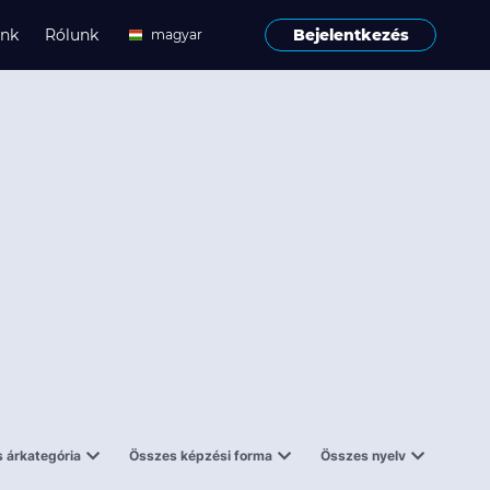
ink
Rólunk
Bejelentkezés
magyar
angol
 árkategória
Összes képzési forma
Összes nyelv
enes
Tantermi
angol