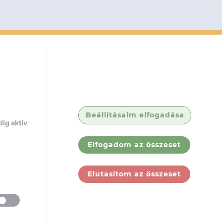
Beállításaim elfogadása
ig aktív
Elfogadom az összeset
Elutasítom az összeset
ólunk
Jogi