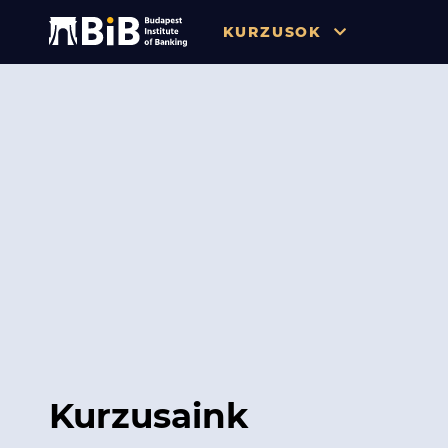
KURZUSOK
Összes
Pénzügy
Tőzsde / Tőkepiac / Befekteté
Soft skill
Menedzsment / Vállalatvezet
IT / Digitalizáció
Szabályozás / Megfelelés
Hatósági Képzések és Vizsgá
Kurzusaink
Hitelezés / Kockázatkezelés