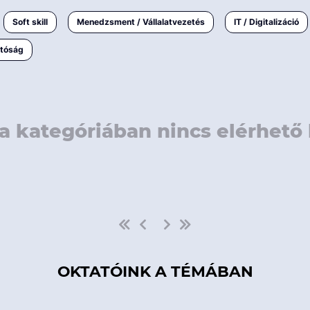
rövidebb
< 50 
Soft skill
Menedzsment / Vállalatvezetés
IT / Digitalizáció
1-3 napos
< 150
atóság
3 napnál
hosszabb
> 150
a kategóriában nincs elérhető 
OKTATÓINK A TÉMÁBAN