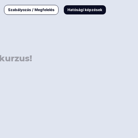
000 Ft
Online
magyar
Szabályozás / Megfelelés
Hatósági képzések
 000 Ft
Workshop
 000 Ft
E-learning
Vizsga / pótvizsga
kurzus!