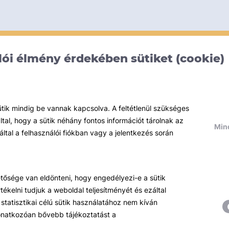
ói élmény érdekében sütiket (cookie)
ütik mindig be vannak kapcsolva. A feltétlenül szükséges
al, hogy a sütik néhány fontos információt tárolnak az
Mind
által a felhasználói fiókban vagy a jelentkezés során
hetősége van eldönteni, hogy engedélyezi-e a sütik
ékelni tudjuk a weboldal teljesítményét és ezáltal
statisztikai célú sütik használatához nem kíván
 vonatkozóan bővebb tájékoztatást a
Témáink
R