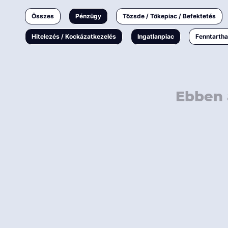
Ingatlanpiac
Összes
Pénzügy
Tőzsde / Tőkepiac / Befektetés
Fenntarthatóság
Hitelezés / Kockázatkezelés
Ingatlanpiac
Fenntarth
Ebben 