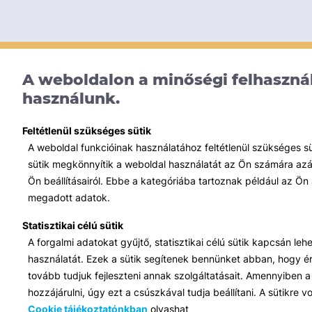
A weboldalon a minőségi felhasznál
használunk.
Feltétlenül szükséges sütik
A weboldal funkcióinak használatához feltétlenül szükséges s
sütik megkönnyítik a weboldal használatát az Ön számára azált
Ön beállításairól. Ebbe a kategóriába tartoznak például az Ön 
megadott adatok.
Statisztikai célú sütik
A forgalmi adatokat gyűjtő, statisztikai célú sütik kapcsán le
használatát. Ezek a sütik segítenek bennünket abban, hogy ért
tovább tudjuk fejleszteni annak szolgáltatásait. Amennyiben a 
hozzájárulni, úgy ezt a csúszkával tudja beállítani. A sütikre
Cookie tájékoztatónkban
olvashat