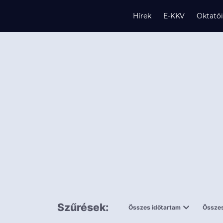
Hírek
E-KKV
Oktató
s
és
k
Szűrések:
Összes időtartam
Összes
0,5 napnál
ingy