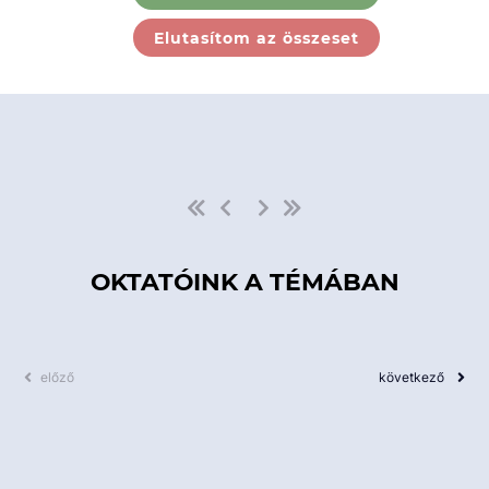
Ebben a kategóriában nincs
Elutasítom az összeset
elérhető kurzus!
OKTATÓINK A TÉMÁBAN
előző
következő