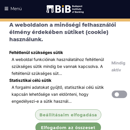
Menü
A weboldalon a minőségi felhasználói
élmény érdekében sütiket (cookie)
használunk.
Feltétlenül szükséges sütik
A weboldal funkcióinak használatához feltétlenül
Mindig
szükséges sütik mindig be vannak kapcsolva. A
aktív
feltétlenül szükséges süt...
Statisztikai célú sütik
A forgalmi adatokat gyűjtő, statisztikai célú sütik
Kurzusaink
Kurzusaink
kapcsán lehetősége van eldönteni, hogy
engedélyezi-e a sütik használ...
Minden témában
Beállításaim elfogadása
Összes
Elfogadom az összeset