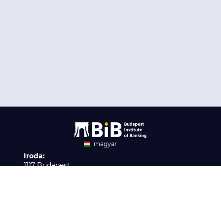
magyar
Iroda:
angol
1117 Budapest,
Ügyfélszolgálat:
Infopark stny. 1. I épület,
H-P 9:00 - 16:00
Nyilvántartási szám:
3. emelet 317. iroda
B/2020/001621
Elérhetőség:
info@bib-edu.hu