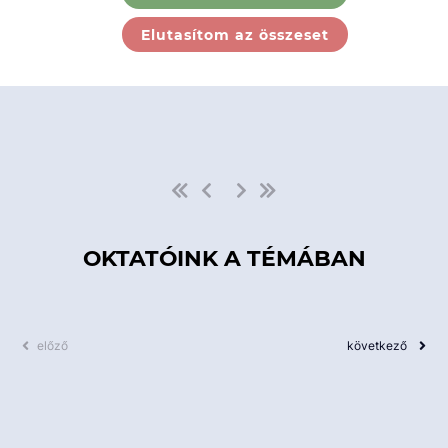
Ebben a kategóriában nincs
Elutasítom az összeset
elérhető kurzus!
OKTATÓINK A TÉMÁBAN
előző
következő