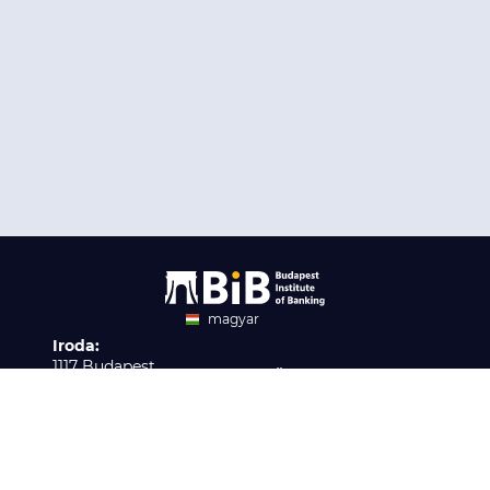
magyar
Iroda:
angol
1117 Budapest,
Ügyfélszolgálat:
Infopark stny. 1. I épület,
H-P 9:00 - 16:00
Nyilvántartási szám:
3. emelet 317. iroda
B/2020/001621
Elérhetőség:
info@bib-edu.hu