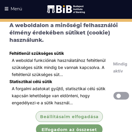
Menü
A weboldalon a minőségi felhasználói
élmény érdekében sütiket (cookie)
használunk.
Feltétlenül szükséges sütik
A weboldal funkcióinak használatához feltétlenül
Mindig
szükséges sütik mindig be vannak kapcsolva. A
aktív
feltétlenül szükséges süt...
Statisztikai célú sütik
A forgalmi adatokat gyűjtő, statisztikai célú sütik
Kurzusaink
Kurzusaink
kapcsán lehetősége van eldönteni, hogy
engedélyezi-e a sütik használ...
Minden témában
Beállításaim elfogadása
Összes
Elfogadom az összeset