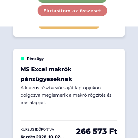
241 300 Ft
KURZUS IDŐPONTJA
2026. 09. 30.
Elutasítom az összeset
Részletek megtekintése
Pénzügy
MS Excel makrók
pénzügyeseknek
A kurzus résztvevői saját laptopjukon
dolgozva megismerik a makró rögzítés és
írás alapjait.
266 573 Ft
KURZUS IDŐPONTJA
Kezdés 2026. 10. 02...