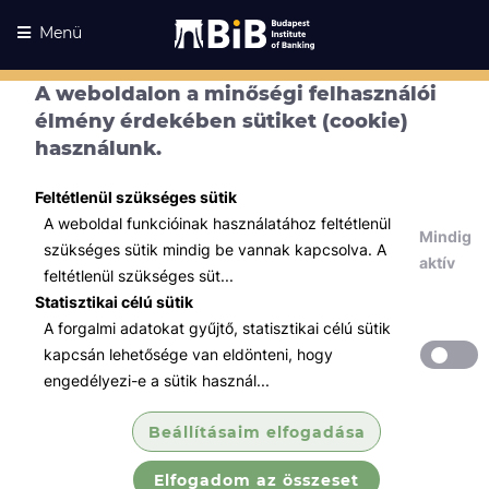
Menü
A weboldalon a minőségi felhasználói
Kurzusaink
élmény érdekében sütiket (cookie)
Kurzusaink
használunk.
Minden témában
Feltétlenül szükséges sütik
Összes
A weboldal funkcióinak használatához feltétlenül
Mindig
IT / Digitalizáció
szükséges sütik mindig be vannak kapcsolva. A
aktív
feltétlenül szükséges süt...
Fintech és PSP compliance
Statisztikai célú sütik
A forgalmi adatokat gyűjtő, statisztikai célú sütik
Fedezd fel a FinTech, kripto és e-pénz világát
kapcsán lehetősége van eldönteni, hogy
egy intenzív, egynapos képzés keretében! A
engedélyezi-e a sütik használ...
kurzus során mélyrehatóan
megismerkedhetsz a legújabb trendekkel és
Beállításaim elfogadása
technológ...
Elfogadom az összeset