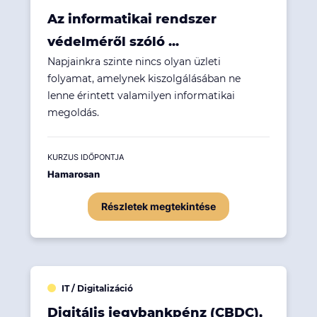
Az informatikai rendszer
védelméről szóló ...
Napjainkra szinte nincs olyan üzleti
folyamat, amelynek kiszolgálásában ne
lenne érintett valamilyen informatikai
megoldás.
KURZUS IDŐPONTJA
Hamarosan
Részletek megtekintése
IT / Digitalizáció
Digitális jegybankpénz (CBDC),