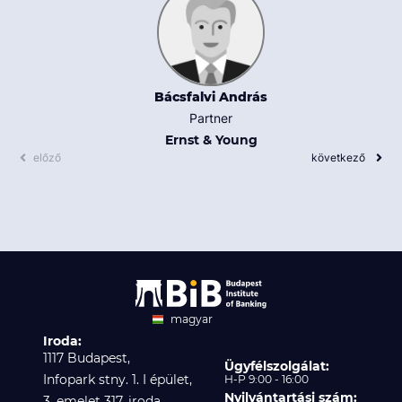
Bácsfalvi András
Partner
Ernst & Young
előző
következő
magyar
Iroda:
angol
1117 Budapest,
Ügyfélszolgálat:
Infopark stny. 1. I épület,
H-P 9:00 - 16:00
Nyilvántartási szám:
3. emelet 317. iroda