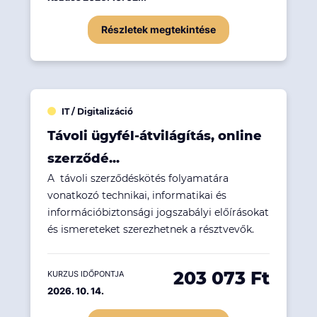
Részletek megtekintése
IT / Digitalizáció
Távoli ügyfél-átvilágítás, online
szerződé...
A távoli szerződéskötés folyamatára
vonatkozó technikai, informatikai és
információbiztonsági jogszabályi előírásokat
és ismereteket szerezhetnek a résztvevők.
203 073 Ft
KURZUS IDŐPONTJA
2026. 10. 14.