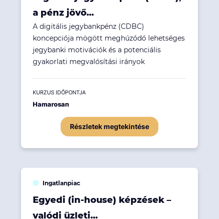
a pénz jövő...
A digitális jegybankpénz (CDBC)
koncepciója mögött meghúzódó lehetséges
jegybanki motivációk és a potenciális
gyakorlati megvalósítási irányok
KURZUS IDŐPONTJA
Hamarosan
Részletek megtekintése
Ingatlanpiac
Egyedi (in-house) képzések –
valódi üzleti...