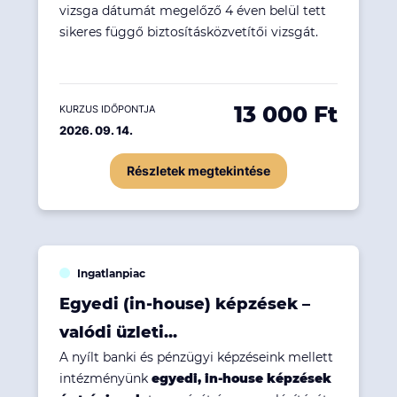
vizsga dátumát megelőző 4 éven belül tett
sikeres függő biztosításközvetítői vizsgát.
13 000 Ft
KURZUS IDŐPONTJA
2026. 09. 14.
Részletek megtekintése
Ingatlanpiac
Egyedi (in-house) képzések –
valódi üzleti...
A nyílt banki és pénzügyi képzéseink mellett
intézményünk
egyedi, in-house képzések