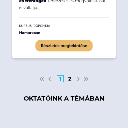
és tréningek
tervezését és megvalósítását
is vállalja.
KURZUS IDŐPONTJA
Hamarosan
Részletek megtekintése
2
1
OKTATÓINK A TÉMÁBAN