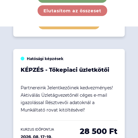
9 500 Ft
KURZUS IDŐPONTJA
2026. 08. 13.
Elutasítom az összeset
Részletek megtekintése
Hatósági képzések
KÉPZÉS - Tőkepiaci üzletkötői
Partnereink Jelentkezőinek kedvezményes!
Aktiválás Üzletágvezetőnél céges e-mail
igazolással Résztvevői adatoknál a
Munkáltató rovat kitöltésével!
28 500 Ft
KURZUS IDŐPONTJA
2026. 08. 17-19.