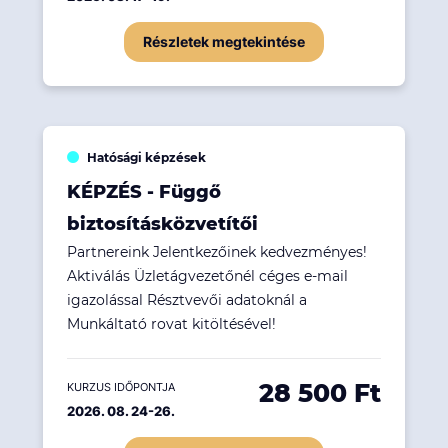
Részletek megtekintése
Hatósági képzések
KÉPZÉS - Függő
biztosításközvetítői
Partnereink Jelentkezőinek kedvezményes!
Aktiválás Üzletágvezetőnél céges e-mail
igazolással Résztvevői adatoknál a
Munkáltató rovat kitöltésével!
28 500 Ft
KURZUS IDŐPONTJA
2026. 08. 24-26.