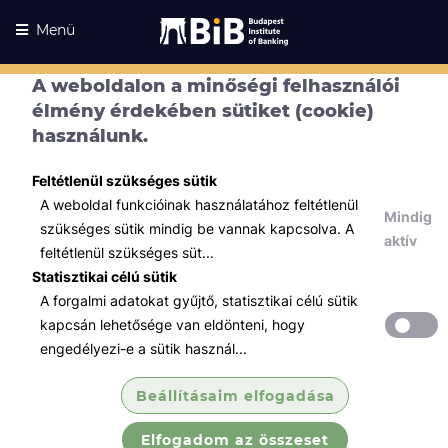
Menü
A weboldalon a minőségi felhasználói
Kurzusaink
élmény érdekében sütiket (cookie)
Kurzusaink
használunk.
Minden témában
Feltétlenül szükséges sütik
Összes
A weboldal funkcióinak használatához feltétlenül
Mindig
Hatósági képzések
szükséges sütik mindig be vannak kapcsolva. A
aktív
feltétlenül szükséges süt...
KÉPZÉS - Különbözeti
Statisztikai célú sütik
Független biztosításk...
A forgalmi adatokat gyűjtő, statisztikai célú sütik
4 éven belül vizsgázott függő
kapcsán lehetősége van eldönteni, hogy
biztosításközvetítőknek! Partnereink
engedélyezi-e a sütik használ...
Jelentkezőinek Kedvezményes! Aktiválás
Üzletágvezetőnél!
Beállításaim elfogadása
Elfogadom az összeset