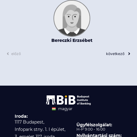
Bereczki Erzsébet
előző
következő
magyar
Iroda:
angol
1117 Budapest,
Ügyfélszolgálat:
Infopark stny. 1. I épület,
H-P 9:00 - 16:00
Nyilvántartási szám:
3. emelet 317. iroda