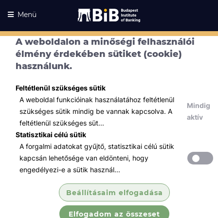
Menü
A weboldalon a minőségi felhasználói
élmény érdekében sütiket (cookie)
használunk.
Feltétlenül szükséges sütik
A weboldal funkcióinak használatához feltétlenül
Mindig
szükséges sütik mindig be vannak kapcsolva. A
aktív
feltétlenül szükséges süt...
Statisztikai célú sütik
A forgalmi adatokat gyűjtő, statisztikai célú sütik
Kurzusaink
Kurzusaink
kapcsán lehetősége van eldönteni, hogy
engedélyezi-e a sütik használ...
Minden témában
Beállításaim elfogadása
Összes
Elfogadom az összeset