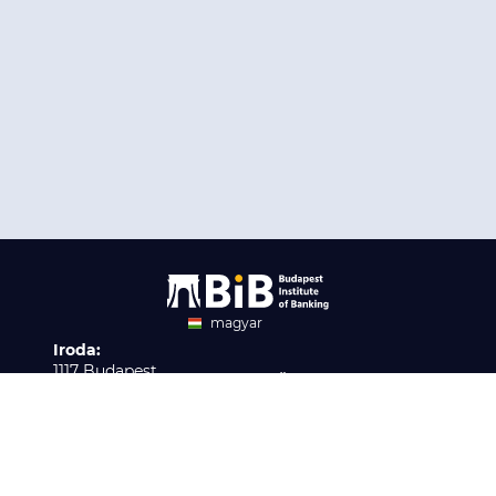
magyar
Iroda:
angol
1117 Budapest,
Ügyfélszolgálat:
Infopark stny. 1. I épület,
H-P 9:00 - 16:00
Nyilvántartási szám:
3. emelet 317. iroda
B/2020/001621
Elérhetőség:
info@bib-edu.hu