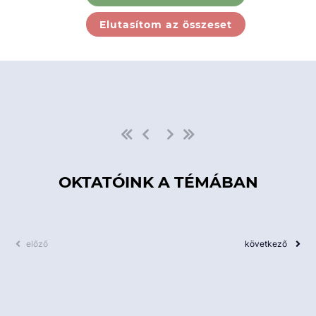
Ebben a kategóriában nincs
Elutasítom az összeset
elérhető kurzus!
OKTATÓINK A TÉMÁBAN
előző
következő