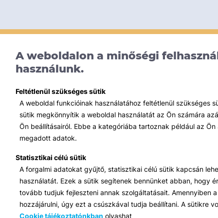
A weboldalon a minőségi felhasznál
használunk.
Feltétlenül szükséges sütik
A weboldal funkcióinak használatához feltétlenül szükséges s
sütik megkönnyítik a weboldal használatát az Ön számára azált
Ön beállításairól. Ebbe a kategóriába tartoznak például az Ön 
megadott adatok.
Statisztikai célú sütik
A forgalmi adatokat gyűjtő, statisztikai célú sütik kapcsán le
használatát. Ezek a sütik segítenek bennünket abban, hogy ért
tovább tudjuk fejleszteni annak szolgáltatásait. Amennyiben a 
hozzájárulni, úgy ezt a csúszkával tudja beállítani. A sütikre
Cookie tájékoztatónkban
olvashat