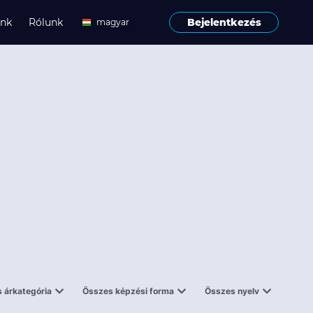
ink
Rólunk
Bejelentkezés
magyar
angol
 árkategória
Összes képzési forma
Összes nyelv
enes
Tantermi
angol