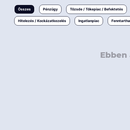
Ingatlanpiac
Összes
Pénzügy
Tőzsde / Tőkepiac / Befektetés
Fenntarthatóság
Hitelezés / Kockázatkezelés
Ingatlanpiac
Fenntarth
Ebben 