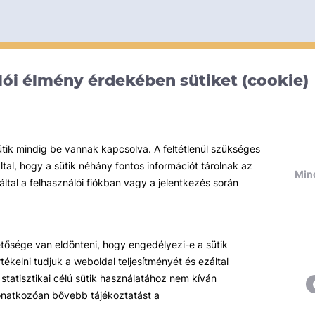
ói élmény érdekében sütiket (cookie)
ütik mindig be vannak kapcsolva. A feltétlenül szükséges
al, hogy a sütik néhány fontos információt tárolnak az
Mind
által a felhasználói fiókban vagy a jelentkezés során
hetősége van eldönteni, hogy engedélyezi-e a sütik
ékelni tudjuk a weboldal teljesítményét és ezáltal
statisztikai célú sütik használatához nem kíván
 vonatkozóan bővebb tájékoztatást a
Témáink
R