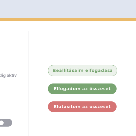
Beállításaim elfogadása
ig aktív
Elfogadom az összeset
Elutasítom az összeset
ólunk
Jogi