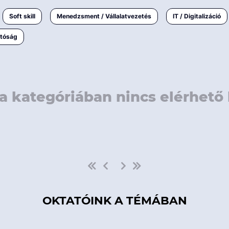
rövidebb
< 50 
Soft skill
Menedzsment / Vállalatvezetés
IT / Digitalizáció
1-3 napos
< 150
atóság
3 napnál
hosszabb
> 150
a kategóriában nincs elérhető 
OKTATÓINK A TÉMÁBAN