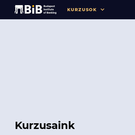
KURZUSOK
Összes
Pénzügy
Tőzsde / Tőkepiac / Befekteté
Soft skill
Menedzsment / Vállalatvezet
IT / Digitalizáció
Szabályozás / Megfelelés
Hatósági Képzések és Vizsgá
Kurzusaink
Hitelezés / Kockázatkezelés