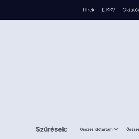
Hírek
E-KKV
Oktató
s
és
k
Szűrések:
Összes időtartam
Összes
0,5 napnál
ingy