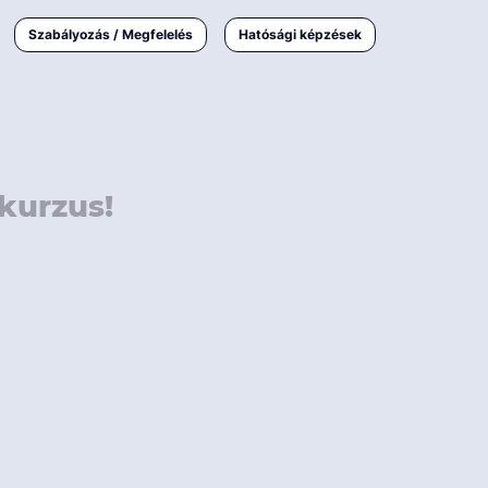
000 Ft
Online
magyar
Szabályozás / Megfelelés
Hatósági képzések
 000 Ft
Workshop
 000 Ft
E-learning
Vizsga / pótvizsga
kurzus!