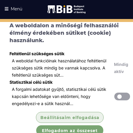
Menü
A weboldalon a minőségi felhasználói
élmény érdekében sütiket (cookie)
használunk.
Feltétlenül szükséges sütik
A weboldal funkcióinak használatához feltétlenül
Mindig
szükséges sütik mindig be vannak kapcsolva. A
aktív
feltétlenül szükséges süt...
Statisztikai célú sütik
A forgalmi adatokat gyűjtő, statisztikai célú sütik
Kurzusaink
Kurzusaink
kapcsán lehetősége van eldönteni, hogy
engedélyezi-e a sütik használ...
Minden témában
Beállításaim elfogadása
Összes
Elfogadom az összeset