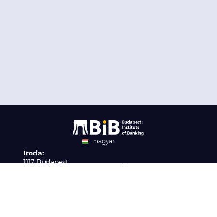
magyar
Iroda:
angol
1117 Budapest,
Ügyfélszolgálat:
Infopark stny. 1. I épület,
H-P 9:00 - 16:00
Nyilvántartási szám:
3. emelet 317. iroda
B/2020/001621
Elérhetőség:
info@bib-edu.hu