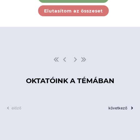
Ebben a kategóriában nincs
Elutasítom az összeset
elérhető kurzus!
OKTATÓINK A TÉMÁBAN
előző
következő